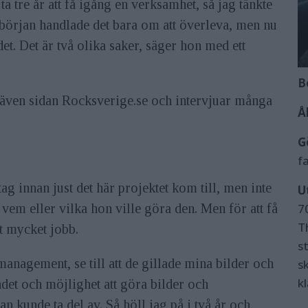
ta tre år att få igång en verksamhet, så jag tänkte
. I början handlade det bara om att överleva, men nu
det. Det är två olika saker, säger hon med ett
B
 även sidan Rocksverige.se och intervjuar många
Å
G
f
ag innan just det här projektet kom till, men inte
U
7
 vem eller vilka hon ville göra den. Men för att få
T
et mycket jobb.
s
anagement, se till att de gillade mina bilder och
sk
k
bandet och möjlighet att göra bilder och
kunde ta del av. Så höll jag på i två år och