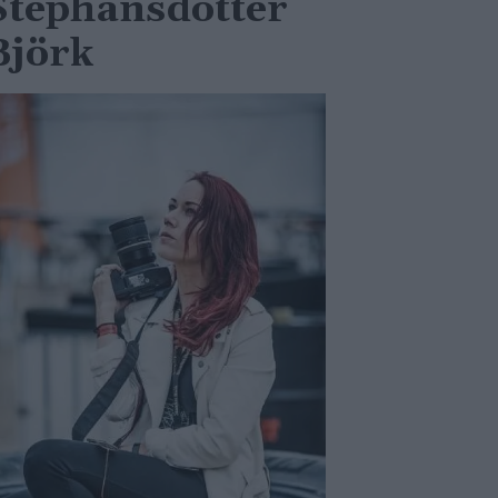
Stephansdotter
Björk