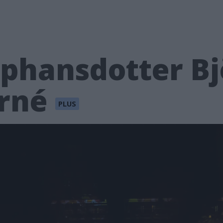
ephansdotter Bj
urné