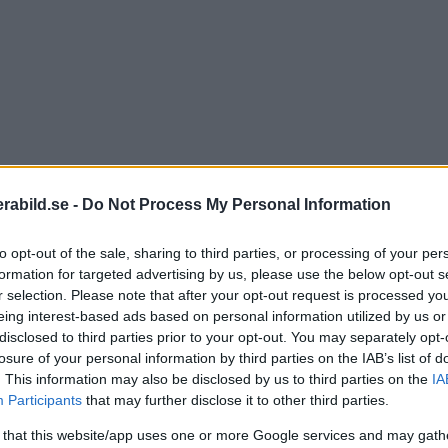
abild.se -
Do Not Process My Personal Information
to opt-out of the sale, sharing to third parties, or processing of your per
formation for targeted advertising by us, please use the below opt-out s
r selection. Please note that after your opt-out request is processed y
eing interest-based ads based on personal information utilized by us or
disclosed to third parties prior to your opt-out. You may separately opt-
losure of your personal information by third parties on the IAB’s list of
. This information may also be disclosed by us to third parties on the
IA
Participants
that may further disclose it to other third parties.
cket som var så tråkigt. Det är väldigt mycket väntan oc
 that this website/app uses one or more Google services and may gath