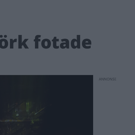
örk fotade
ANNONS