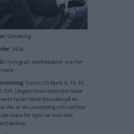
or:
Göteborg
lder:
34 år
ör:
Fotograf, chefredaktör och för­
attare.
trustning:
Canon 5D Mark II, 16-35,
0-200, (dagen innan intervjun hade
herés tyvärr blivit bestulen på en
tor del av sin utrustning och vad hon
ulle köpa för nytt var inte helt
lart).&nbsp;