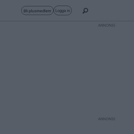
Bli plusmedlem
Logga in
ANNONS
ANNONS