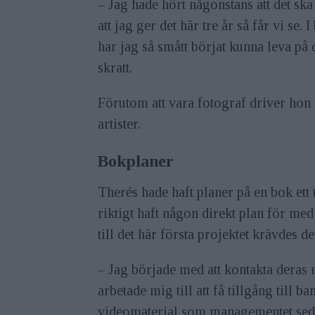
– Jag hade hört någonstans att det ska 
att jag ger det här tre år så får vi se
har jag så smått börjat kunna leva på 
skratt.
Förutom att vara fotograf driver hon
artister.
Bokplaner
Therés hade haft planer på en bok ett t
riktigt haft någon direkt plan för med
till det här första projektet krävdes d
– Jag började med att kontakta deras m
arbetade mig till att få tillgång till 
videomaterial som managementet sedan 