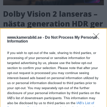
Dolby Vision 2 lanseras –
nästa generation HDR ger
bättre bild
www.kamerabild.se -
Do Not Process My Personal
Information
För de som älskar både film och dynamiskt
omfång släpps nu Dolby Vision 2, en ny
If you wish to opt-out of the sale, sharing to third parties, or
bildmotor som analyserar bilden och scenen
processing of your personal or sensitive information for
och förbättrar den för tittaren.
targeted advertising by us, please use the below opt-out
section to confirm your selection. Please note that after your
opt-out request is processed you may continue seeing
interest-based ads based on personal information utilized by
us or personal information disclosed to third parties prior to
your opt-out. You may separately opt-out of the further
disclosure of your personal information by third parties on the
IAB’s list of downstream participants. This information may
also be disclosed by us to third parties on the
IAB’s List of