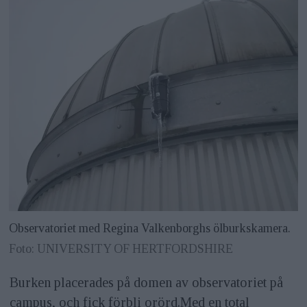
Observatoriet med Regina Valkenborghs ölburkskamera.
Foto: UNIVERSITY OF HERTFORDSHIRE
Burken placerades på domen av observatoriet på
campus, och fick förbli orörd.Med en total