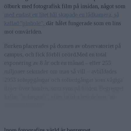
ölburk med fotografisk film på insidan, något som
med endast ett litet hål skapade en lådkamera, så
kallad "pinhole",
där hålet fungerade som en lins
mot omvärlden.
Burken placerades på domen av observatoriet på
campus, och fick förbli orörd.Med en total
exponering av 8 år och en månad – eller 255
miljoner sekunder om man så vill – avbildades
2953 soluppgångar och solnedgångar som vågiga
linjer över himlen, som syns på bilden. Begreppet
kallas "solargrafi", efter latiska betydelsen "att
måla med solen".
Inom fotografins värld är begreppet