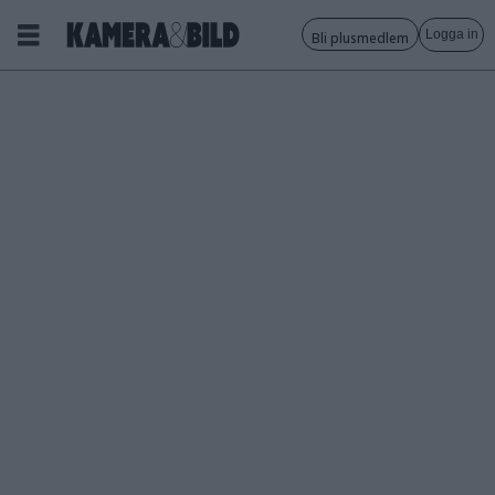
Logga in
Bli plusmedlem
Tagg:
fotomaraton