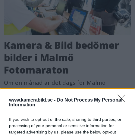
Kamera & Bild bedömer
bilder i Malmö
Fotomaraton
Om en månad är det dags för Malmö
fotomaraton med fotografering i tolv timmar
med tolv olika teman. I juryn sitter bland
www.kamerabild.se -
Do Not Process My Personal
Information
andra Kamera & Bilds chefredaktör Calle
Rosenqvist.
If you wish to opt-out of the sale, sharing to third parties, or
processing of your personal or sensitive information for
targeted advertising by us, please use the below opt-out