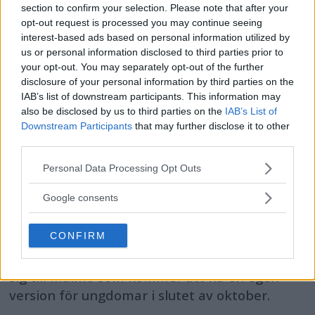
section to confirm your selection. Please note that after your
opt-out request is processed you may continue seeing
interest-based ads based on personal information utilized by
us or personal information disclosed to third parties prior to
your opt-out. You may separately opt-out of the further
disclosure of your personal information by third parties on the
IAB’s list of downstream participants. This information may
also be disclosed by us to third parties on the
IAB’s List of
Downstream Participants
that may further disclose it to other
third parties.
Please note that this website/app uses one or more Google
Personal Data Processing Opt Outs
Stockholm fotomaraton
services and may gather and store information including but
not limited to your visit or usage behaviour. You may click to
Google consents
knoppar av sig till Malmö
grant or deny consent to Google and its third-party tags to
use your data for below specified purposes in below Google
CONFIRM
Stockholm fotomaraton har varit i gång i två
consent section.
år, sedan nystarten, och nu har de knoppat av
sig till Malmö som kommer att ha en egen
version för ungdomar i slutet av oktober.