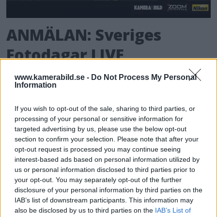
ANMÄLAN: Sveriges
Fotodagar LIVE
Anmäl dig till eventet och skicka in frågor till
www.kamerabild.se -
Do Not Process My Personal
Information
Therese & Robin i förväg.
If you wish to opt-out of the sale, sharing to third parties, or
processing of your personal or sensitive information for
targeted advertising by us, please use the below opt-out
section to confirm your selection. Please note that after your
opt-out request is processed you may continue seeing
interest-based ads based on personal information utilized by
us or personal information disclosed to third parties prior to
your opt-out. You may separately opt-out of the further
disclosure of your personal information by third parties on the
IAB’s list of downstream participants. This information may
also be disclosed by us to third parties on the
IAB’s List of