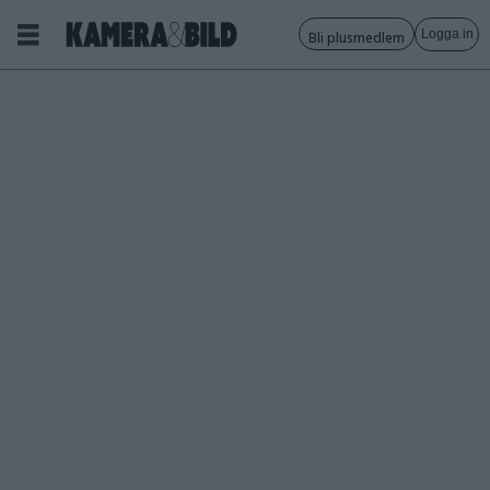
Logga in
Bli plusmedlem
Tagg:
robin
levin