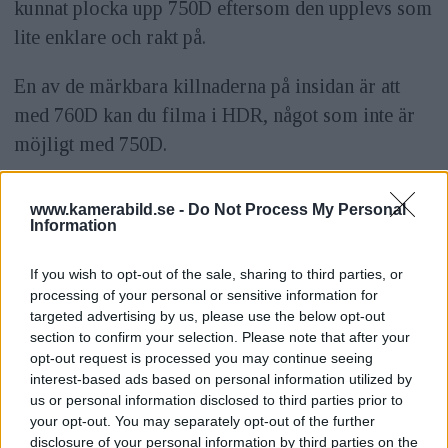
kunnat plocka upp 750D eftersom den upplevs som
lite enklare och rakt på.
En av de märkbara killnaderna på insidan är att
med 760D kan du filma i HDR, något som inte är
möjligt med 750D.
Avancerad känsla
www.kamerabild.se -
Do Not Process My Personal
Information
ANNONS
Föregångaren 700D hade, som nämnts, ett enklare
If you wish to opt-out of the sale, sharing to third parties, or
processing of your personal or sensitive information for
autofokussystem som verkligen kändes enklare.
targeted advertising by us, please use the below opt-out
Färre fokuspunkter och inte lika exakt. Det nya
section to confirm your selection. Please note that after your
opt-out request is processed you may continue seeing
fokussystemet gör att kameran känns mer
interest-based ads based on personal information utilized by
avancerad, fler korsformiga fokuspunkter gör
us or personal information disclosed to third parties prior to
också att kameran fokuserar med högre precision.
your opt-out. You may separately opt-out of the further
disclosure of your personal information by third parties on the