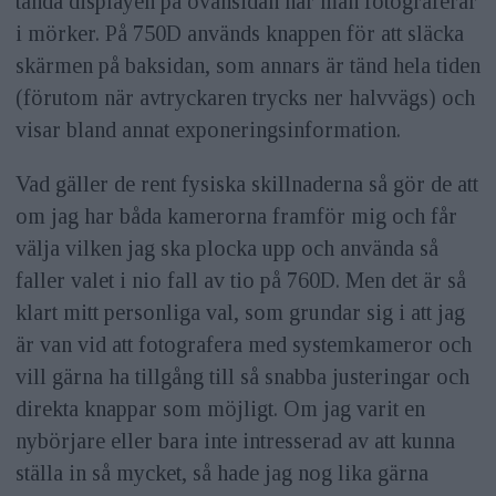
tända displayen på ovansidan när man fotograferar
i mörker. På 750D används knappen för att släcka
skärmen på baksidan, som annars är tänd hela tiden
(förutom när avtryckaren trycks ner halvvägs) och
visar bland annat exponeringsinformation.
Vad gäller de rent fysiska skillnaderna så gör de att
om jag har båda kamerorna framför mig och får
välja vilken jag ska plocka upp och använda så
faller valet i nio fall av tio på 760D. Men det är så
klart mitt personliga val, som grundar sig i att jag
är van vid att fotografera med systemkameror och
vill gärna ha tillgång till så snabba justeringar och
direkta knappar som möjligt. Om jag varit en
nybörjare eller bara inte intresserad av att kunna
ställa in så mycket, så hade jag nog lika gärna