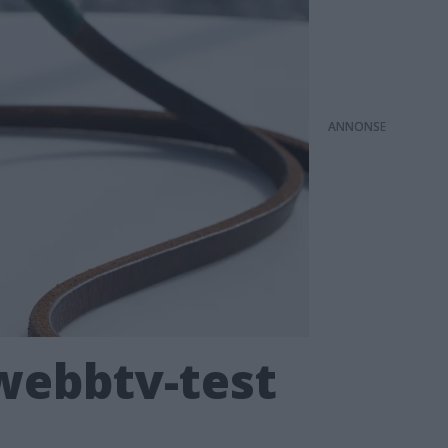
ANNONS
 webbtv-test