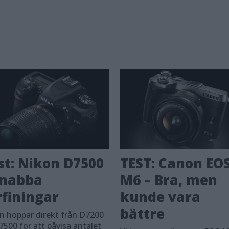
st: Nikon D7500
TEST: Canon EO
snabba
M6 – Bra, men
rfiningar
kunde vara
bättre
n hoppar direkt från D7200
D7500 för att påvisa antalet