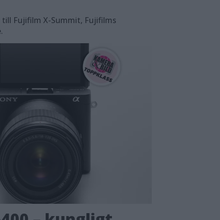
ill Fujifilm X-Summit, Fujifilms
.
6400 – kungligt