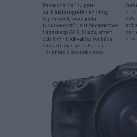
förbä
Panasonic har nu gett
är et
stillbildsfotografen en riktig
och 
toppmodell, med ärvda
stör
funktioner från sitt filminriktade
den ä
flaggskepp GH5. Snabb, smart
anvä
och finfin bildkvalitet för både
film och stillbild – G9 är en
riktigt bra allroundkamera.