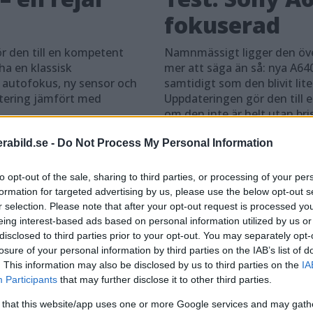
fokuserad
r den till en kompetent
Namnmässigt ligger den öve
ha en klassisk
mer att säga än så: nya A64
 autofokus, ny sensor och
samtidigt som den blivit lite
atering jämfört med
Uppdateringen gör den till 
om den inte är helt utan bris
abild.se -
Do Not Process My Personal Information
to opt-out of the sale, sharing to third parties, or processing of your per
formation for targeted advertising by us, please use the below opt-out s
r selection. Please note that after your opt-out request is processed y
eing interest-based ads based on personal information utilized by us or
disclosed to third parties prior to your opt-out. You may separately opt-
losure of your personal information by third parties on the IAB’s list of
. This information may also be disclosed by us to third parties on the
IA
Participants
that may further disclose it to other third parties.
Test: Fujifilm X-T3 –
Te
 that this website/app uses one or more Google services and may gath