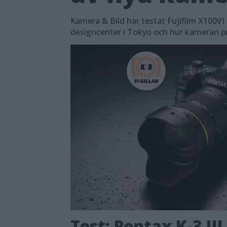
Kamera & Bild har testat Fujifilm X100VI 
designcenter i Tokyo och hur kameran pre
Test: Pentax K-3 III 