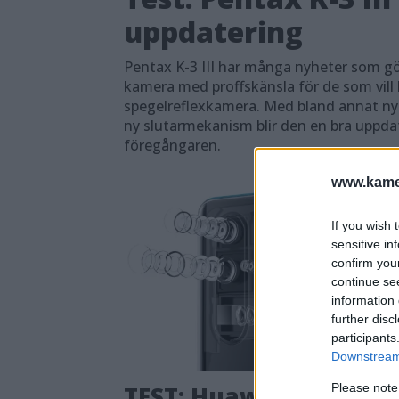
uppdatering
Pentax K-3 III har många nyheter som gö
kamera med proffskänsla för de som vill 
spegelreflexkamera. Med bland annat ny
ny slutarmekanism blir den en bra uppd
föregångaren.
www.kamer
If you wish 
sensitive in
confirm you
continue se
information 
further disc
participants
Downstream 
TEST: Huawei P30 Pro –
Please note