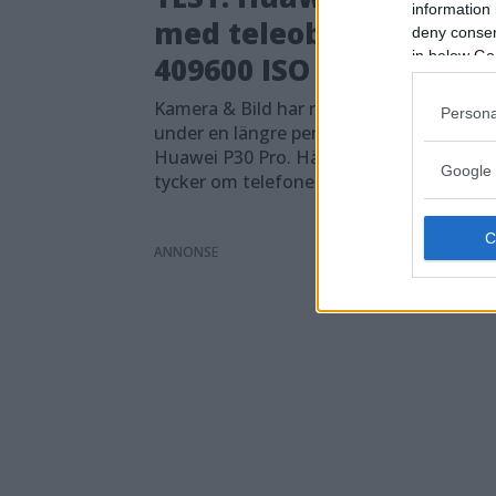
information 
med teleobjektiv &
deny consent
in below Go
409600 ISO
Kamera & Bild har redan fått möjlighet a
Persona
under en längre period testa kameran i
Huawei P30 Pro. Här kan du läsa vad vi
Google 
tycker om telefonens kamerafunktioner
ANNONS