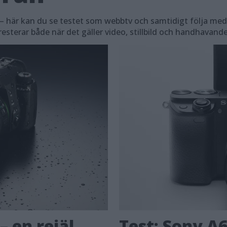
– här kan du se testet som webbtv och samtidigt följa med t
sterar både när det gäller video, stillbild och handhavande
– en rejäl
Test: Sony A