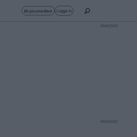
Bli plusmedlem
Logga in
ANNONS
ANNONS