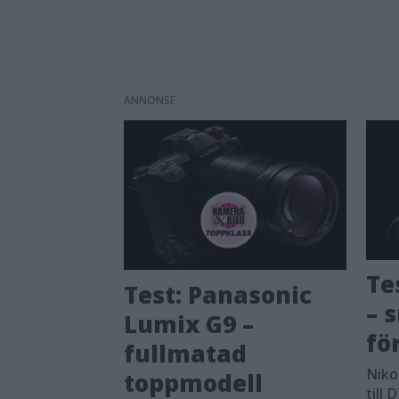
ANNONS
Te
Test: Panasonic
– 
Lumix G9 –
fö
fullmatad
Niko
toppmodell
till 