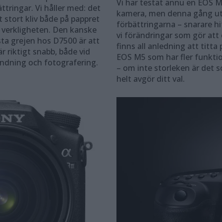
Vi har testat ännu en EOS M
ttringar. Vi håller med: det
kamera, men denna gång ut
t stort kliv både på pappret
förbättringarna – snarare hi
i verkligheten. Den kanske
vi förändringar som gör att
sta grejen hos D7500 är att
finns all anledning att titta 
r riktigt snabb, både vid
EOS M5 som har fler funkti
ndning och fotografering.
– om inte storleken är det 
helt avgör ditt val.