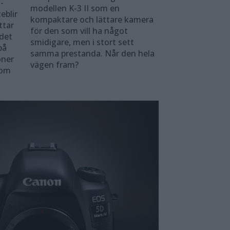
-
modellen K-3 II som en
eblir
kompaktare och lättare kamera
ttar
för den som vill ha något
 det
smidigare, men i stort sett
på
samma prestanda. Når den hela
oner
vägen fram?
som