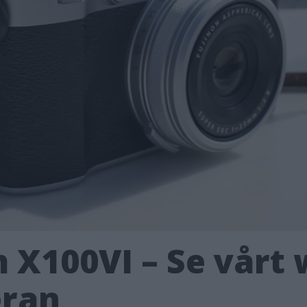
lm X100VI – Se vårt
eran