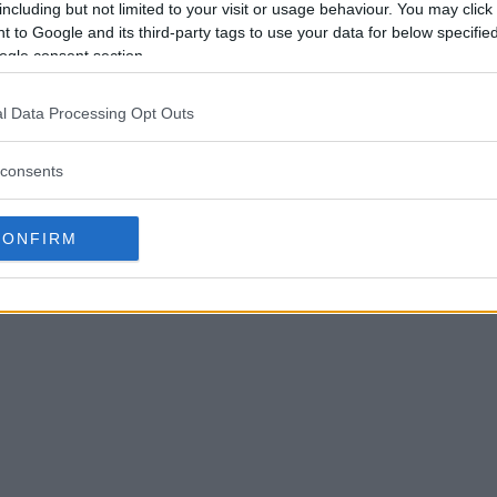
fullträff för video
d
including but not limited to your visit or usage behaviour. You may click 
 to Google and its third-party tags to use your data for below specifi
fi
Med en kombination av stora nyheter på
ogle consent section.
insidan och minimala förändringar på
Som 
utsidan tar Fujifilm sitt X-flaggskepp till
tt
GH5
l Data Processing Opt Outs
nästa nivå. Även om systern X-H1 som
funk
släpptes i våras lanserades som
mins
consents
filmproffsens val, kan det mycket väl vara X-
.
imp
T3 som vinner deras hjärtan.
kame
CONFIRM