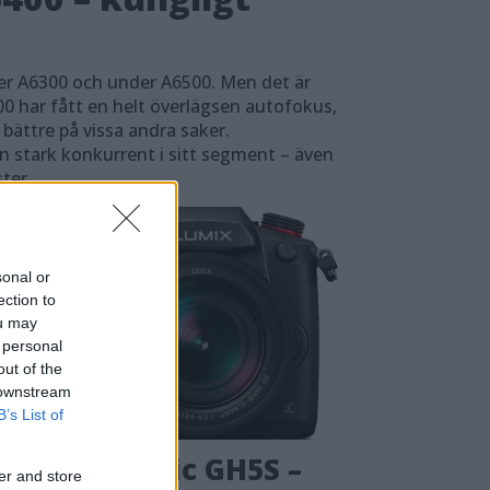
r A6300 och under A6500. Men det är
00 har fått en helt överlägsen autofokus,
 bättre på vissa andra saker.
en stark konkurrent i sitt segment – även
ter.
sonal or
ection to
ou may
 personal
out of the
 downstream
B’s List of
st: Panasonic GH5S –
er and store