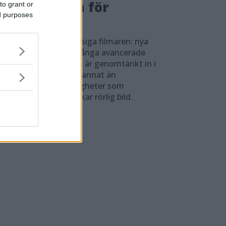
römkameran för
to grant or
ed purposes
lmaren
skapad för den proffsiga filmaren: nya
S är kameran med många avancerade
tioner för video, som är genomtänkt in i
ta detalj. Vi kan inte annat än
oneras över alla möjligheter som
ran ger den som älskar rörlig bild.