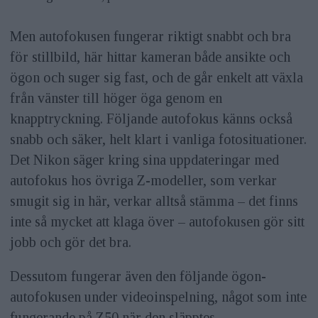
Men autofokusen fungerar riktigt snabbt och bra
för stillbild, här hittar kameran både ansikte och
ögon och suger sig fast, och de går enkelt att växla
från vänster till höger öga genom en
knapptryckning. Följande autofokus känns också
snabb och säker, helt klart i vanliga fotosituationer.
Det Nikon säger kring sina uppdateringar med
autofokus hos övriga Z-modeller, som verkar
smugit sig in här, verkar alltså stämma – det finns
inte så mycket att klaga över – autofokusen gör sitt
jobb och gör det bra.
Dessutom fungerar även den följande ögon-
autofokusen under videoinspelning, något som inte
fungerande på Z50 när den släpptes.