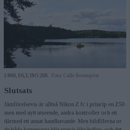
1/800, f/6,3, ISO 200.
Foto: Calle Rosenqvist
Slutsats
Jämförelsevis är alltså Nikon Z fc i princip en Z50
men med nytt utseende, andra kontroller och ett
därmed ett annat handhavande. Men bildfilerna ur
de båda kamerorna blir precis likvärdiga, och det