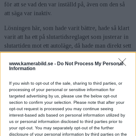
för att se vad den var inställd på, även om den så
att säga var inaktiv.
Lösningen här, som hade varit bättre, hade så klart
varit att ha ett på slutartidsreglaget som justerar in
slutartiden mot ett autoläge, då hade man direkt sett
att slutartiden är satt ur spel. Nu blir det till att lära
om. Ungefär liknande hade jag velat sett på ISO-
www.kamerabild.se -
Do Not Process My Personal
Information
reglaget med ett auto-ISO-val, eftersom man nu
måste gräva sig in i ISO-inställningen för att se om
If you wish to opt-out of the sale, sharing to third parties, or
ISO är auto eller det som faktiskt står på reglaget.
processing of your personal or sensitive information for
targeted advertising by us, please use the below opt-out
Lösningen är att aldrig ha auto-ISO – precis som
section to confirm your selection. Please note that after your
förr helt enkelt.
opt-out request is processed you may continue seeing
interest-based ads based on personal information utilized by
us or personal information disclosed to third parties prior to
your opt-out. You may separately opt-out of the further
disclosure of your personal information by third parties on the