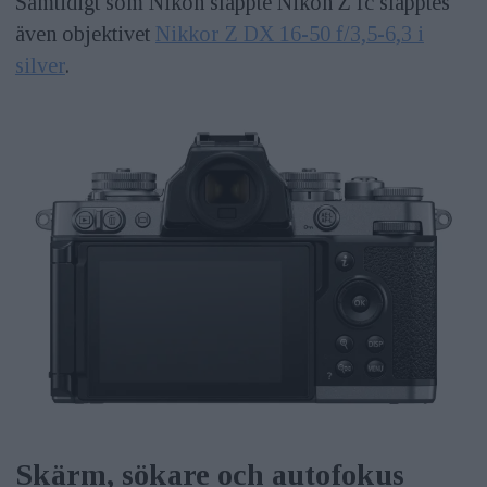
Samtidigt som Nikon släppte Nikon Z fc släpptes
även objektivet
Nikkor Z DX 16-50 f/3,5-6,3 i
silver
.
Skärm, sökare och autofokus