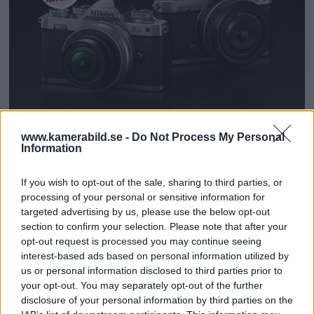
TEST: Nikon Z fc –
www.kamerabild.se -
Do Not Process My Personal
Information
retrodesign med både
If you wish to opt-out of the sale, sharing to third parties, or
för- & nackdelar
processing of your personal or sensitive information for
targeted advertising by us, please use the below opt-out
section to confirm your selection. Please note that after your
Med nya Nikon Z fc utvecklar Nikon sitt
opt-out request is processed you may continue seeing
retrospektiva tänk och flörtar med den
interest-based ads based on personal information utilized by
moderna fotografen som längtar efter den
us or personal information disclosed to third parties prior to
svunna analoga tiden. De lyckas – men det
your opt-out. You may separately opt-out of the further
disclosure of your personal information by third parties on the
finns ändå några saker i konceptet som