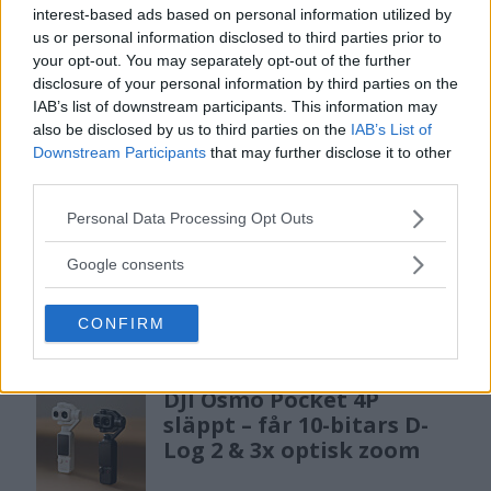
gratislån av kameror &
interest-based ads based on personal information utilized by
objektiv i Sverige
us or personal information disclosed to third parties prior to
your opt-out. You may separately opt-out of the further
disclosure of your personal information by third parties on the
OM System lanserar nu "Test & Wow"-
IAB’s list of downstream participants. This information may
programmet i Sverige, vilket gör det möjligt
also be disclosed by us to third parties on the
IAB’s List of
att låna hem kameror och objektiv under fem
Downstream Participants
that may further disclose it to other
dagar för att se hur utrustningen passar dina
third parties.
behov.
Please note that this website/app uses one or more Google
Personal Data Processing Opt Outs
services and may gather and store information including but
not limited to your visit or usage behaviour. You may click to
Google consents
grant or deny consent to Google and its third-party tags to
use your data for below specified purposes in below Google
CONFIRM
consent section.
MEST LÄST JUST NU
DJI Osmo Pocket 4P
släppt – får 10-bitars D-
Log 2 & 3x optisk zoom