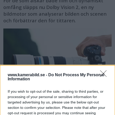
För de som älskar både film och dynamiskt
omfång släpps nu Dolby Vision 2, en ny
bildmotor som analyserar bilden och scenen
och förbättrar den för tittaren.
www.kamerabild.se -
Do Not Process My Personal
Information
If you wish to opt-out of the sale, sharing to third parties, or
processing of your personal or sensitive information for
OM System lanserar
targeted advertising by us, please use the below opt-out
section to confirm your selection. Please note that after your
opt-out request is processed you may continue seeing