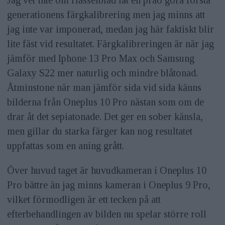
Jag vet inte om Hasselblad lät en prao göra första
generationens färgkalibrering men jag minns att
jag inte var imponerad, medan jag här faktiskt blir
lite fäst vid resultatet. Färgkalibreringen är när jag
jämför med Iphone 13 Pro Max och Samsung
Galaxy S22 mer naturlig och mindre blåtonad.
Åtminstone när man jämför sida vid sida känns
bilderna från Oneplus 10 Pro nästan som om de
drar åt det sepiatonade. Det ger en sober känsla,
men gillar du starka färger kan nog resultatet
uppfattas som en aning grått.
Över huvud taget är huvudkameran i Oneplus 10
Pro bättre än jag minns kameran i Oneplus 9 Pro,
vilket förmodligen är ett tecken på att
efterbehandlingen av bilden nu spelar större roll