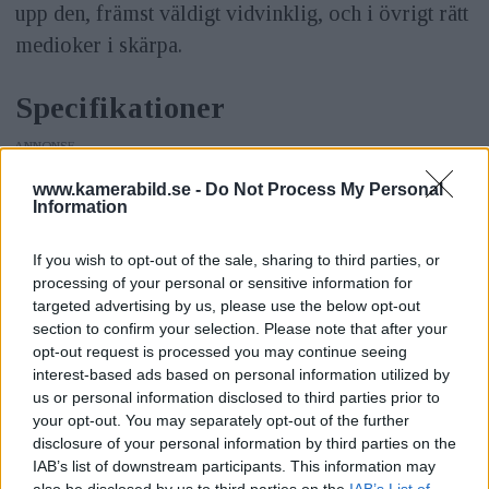
upp den, främst väldigt vidvinklig, och i övrigt rätt
medioker i skärpa.
Specifikationer
ANNONS
www.kamerabild.se -
Do Not Process My Personal
TillverkareOneplus
Information
Lanseringsdatum: 2022-03-31
If you wish to opt-out of the sale, sharing to third parties, or
processing of your personal or sensitive information for
Pris: Från 10 500 kr
targeted advertising by us, please use the below opt-out
section to confirm your selection. Please note that after your
Upplösning: 48 Megapixel
opt-out request is processed you may continue seeing
interest-based ads based on personal information utilized by
Vidvinkellins: Ja
us or personal information disclosed to third parties prior to
your opt-out. You may separately opt-out of the further
Optisk zoom: 3,3x
disclosure of your personal information by third parties on the
IAB’s list of downstream participants. This information may
Optisk bildstabilisering: Ja
also be disclosed by us to third parties on the
IAB’s List of