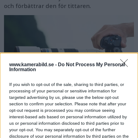
och förbättrar den för tittaren.
www.kamerabild.se -
Do Not Process My Personal
Information
If you wish to opt-out of the sale, sharing to third parties, or
processing of your personal or sensitive information for
targeted advertising by us, please use the below opt-out
OM System lanserar
section to confirm your selection. Please note that after your
opt-out request is processed you may continue seeing
gratislån av kameror &
interest-based ads based on personal information utilized by
us or personal information disclosed to third parties prior to
objektiv i Sverige
your opt-out. You may separately opt-out of the further
disclosure of your personal information by third parties on the