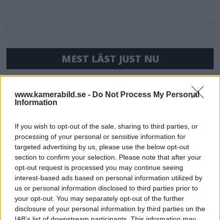
MEST LÄST JUST NU
DJI Osmo Pocket 4P
släppt – får 10-bitars D-
www.kamerabild.se -
Do Not Process My Personal
Information
Log 2 & 3x optisk zoom
If you wish to opt-out of the sale, sharing to third parties, or
processing of your personal or sensitive information for
Sony lägger bud på
targeted advertising by us, please use the below opt-out
Tamron – kan vara värt
section to confirm your selection. Please note that after your
12 miljarder kronor
opt-out request is processed you may continue seeing
interest-based ads based on personal information utilized by
us or personal information disclosed to third parties prior to
your opt-out. You may separately opt-out of the further
OM System lanserar
disclosure of your personal information by third parties on the
gratislån av kameror &
IAB’s list of downstream participants. This information may