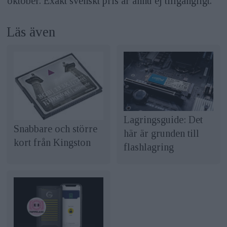
oktober. Exakt svenskt pris är ännu ej tillgängligt.
Läs även
Lagringsguide: Det
Snabbare och större
här är grunden till
kort från Kingston
flashlagring