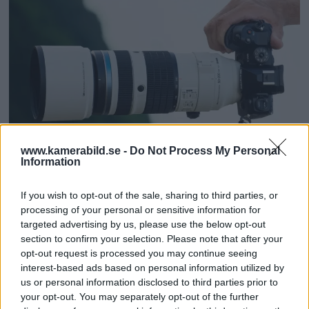
www.kamerabild.se -
Do Not Process My Personal
Information
OM System lanserar
If you wish to opt-out of the sale, sharing to third parties, or
gratislån av kameror &
processing of your personal or sensitive information for
targeted advertising by us, please use the below opt-out
objektiv i Sverige
section to confirm your selection. Please note that after your
opt-out request is processed you may continue seeing
OM System lanserar nu "Test & Wow"-
interest-based ads based on personal information utilized by
us or personal information disclosed to third parties prior to
programmet i Sverige, vilket gör det möjligt
your opt-out. You may separately opt-out of the further
att låna hem kameror och objektiv under fem