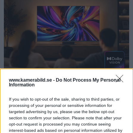
www.kamerabild.se -
Do Not Process My Personal
Dolby Vision 2 lanseras –
Information
nästa generation HDR ger
If you wish to opt-out of the sale, sharing to third parties, or
bättre bild
processing of your personal or sensitive information for
targeted advertising by us, please use the below opt-out
section to confirm your selection. Please note that after your
För de som älskar både film och dynamiskt
opt-out request is processed you may continue seeing
omfång släpps nu Dolby Vision 2, en ny
interest-based ads based on personal information utilized by