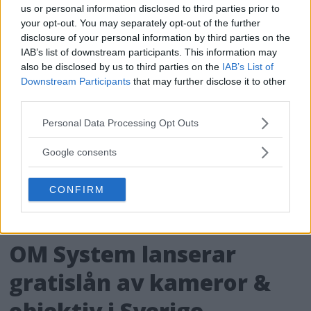
bildmotor som analyserar bilden och scenen
us or personal information disclosed to third parties prior to
och förbättrar den för tittaren.
your opt-out. You may separately opt-out of the further
disclosure of your personal information by third parties on the
IAB’s list of downstream participants. This information may
also be disclosed by us to third parties on the
IAB’s List of
Downstream Participants
that may further disclose it to other
third parties.
Please note that this website/app uses one or more Google
Personal Data Processing Opt Outs
services and may gather and store information including but
not limited to your visit or usage behaviour. You may click to
Google consents
grant or deny consent to Google and its third-party tags to
use your data for below specified purposes in below Google
CONFIRM
consent section.
OM System lanserar
gratislån av kameror &
objektiv i Sverige