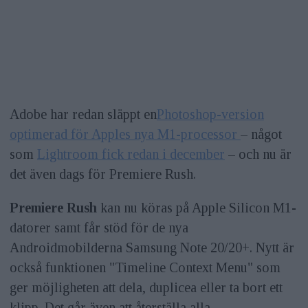
Adobe har redan släppt en
Photoshop-version
optimerad för Apples nya M1-processor
– något
som
Lightroom fick redan i december
– och nu är
det även dags för Premiere Rush.
Premiere Rush
kan nu köras på Apple Silicon M1-
datorer samt får stöd för de nya
Androidmobilderna Samsung Note 20/20+. Nytt är
också funktionen "Timeline Context Menu" som
ger möjligheten att dela, duplicea eller ta bort ett
klipp. Det går även att återställa alla