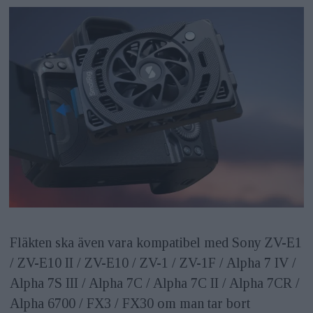
Fläkten ska även vara kompatibel med Sony ZV-E1
/ ZV-E10 II / ZV-E10 / ZV-1 / ZV-1F / Alpha 7 IV /
Alpha 7S III / Alpha 7C / Alpha 7C II / Alpha 7CR /
Alpha 6700 / FX3 / FX30 om man tar bort