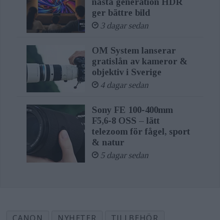
nästa generation HDR
ger bättre bild
3 dagar sedan
OM System lanserar
gratislån av kameror &
objektiv i Sverige
4 dagar sedan
Sony FE 100-400mm
F5,6-8 OSS – lätt
telezoom för fågel, sport
& natur
5 dagar sedan
CANON
NYHETER
TILLBEHÖR