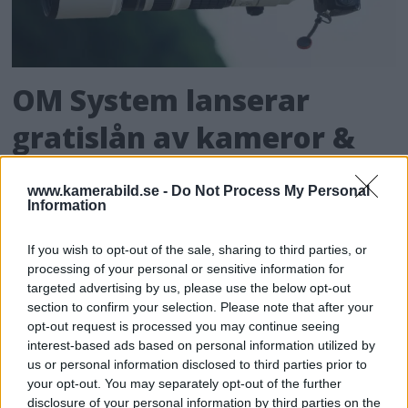
OM System lanserar
gratislån av kameror &
objektiv i Sverige
www.kamerabild.se -
Do Not Process My Personal
Information
OM System lanserar nu "Test & Wow"-
programmet i Sverige, vilket gör det möjligt
If you wish to opt-out of the sale, sharing to third parties, or
att låna hem kameror och objektiv under fem
processing of your personal or sensitive information for
dagar för att se hur utrustningen passar dina
targeted advertising by us, please use the below opt-out
behov.
section to confirm your selection. Please note that after your
opt-out request is processed you may continue seeing
interest-based ads based on personal information utilized by
us or personal information disclosed to third parties prior to
your opt-out. You may separately opt-out of the further
disclosure of your personal information by third parties on the