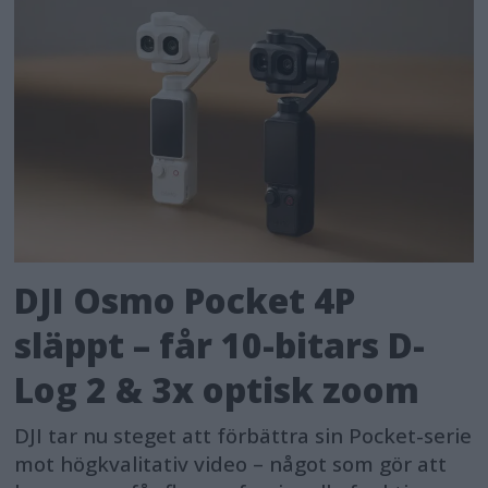
2024.
[1] A license must be downloaded
from Sony’s camera upgrade
website:
pro.sony/ue_US/digital-
imaging/custom-gridline
and
installed in the camera.
[2] Future compatible models will be
DJI Osmo Pocket 4P
announced through the web site
släppt – får 10-bitars D-
below:
https://pro.sony/en_ME/digital-
imaging/
Log 2 & 3x optisk zoom
DJI tar nu steget att förbättra sin Pocket-serie
mot högkvalitativ video – något som gör att