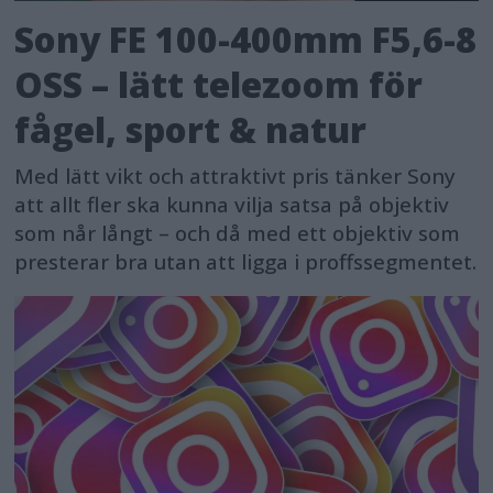
compositions. The ability to import
Sony FE 100-400mm F5,6-8
any four graphics, then scroll between
OSS – lätt telezoom för
them makes our jobs easier and
results better than ever before," says
fågel, sport & natur
John Rak, member of the School
Med lätt vikt och attraktivt pris tänker Sony
Photographers Association of
att allt fler ska kunna vilja satsa på objektiv
California (SPAC).
som når långt – och då med ett objektiv som
presterar bra utan att ligga i proffssegmentet.
Not only can this be utilized as
gridlines, they can also be used as
partially filled transparency masks. In
addition to school and sports
photography, Sony has positioned this
to be used for businesses such as