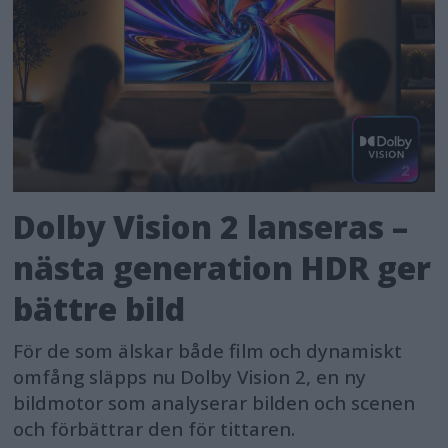
displayed on EVF (electronic
viewfinder) and LCD (Monitor on the
rear of the camera) when shooting
which makes for easier, more
consistent images. For example, staff
at schools, photo studios, theme
Dolby Vision 2 lanseras –
parks, cruise ships, malls, etc. will now
have the ability to update their
nästa generation HDR ger
cameras with ease and utilize this tool
bättre bild
for quick and precise, more
För de som älskar både film och dynamiskt
professional shots. Imported
omfång släpps nu Dolby Vision 2, en ny
customized gridlines are replaceable
bildmotor som analyserar bilden och scenen
and color gridlines are available. Once
och förbättrar den för tittaren.