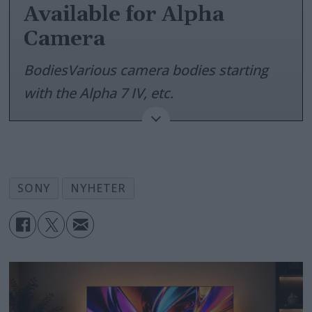
Available for Alpha
Camera
BodiesVarious camera bodies starting
with the Alpha 7 IV, etc.
SAN DIEGO – Nov. 28, 2023. Today, Sony
Electronics announces a new custom
gridline license planned for the Alpha
SONY
NYHETER
7 IV[1] in March 2024 onward, and
more camera bodies[2] in the future.
The new license offers the ability to
import up to 4 customized original
gridlines. The gridlines can be