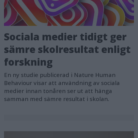
cruise lines, theme parks, nature
photography, ID photography,
dentistry, and CG photography. Sony
hopes that this custom gridline
Sociala medier tidigt ger
feature will help improve the
sämre skolresultat enligt
creativity and work efficiency of
forskning
photographers in a variety of
industries.
En ny studie publicerad i Nature Human
Behaviour visar att användning av sociala
The license will be available at a
medier innan tonåren ser ut att hänga
samman med sämre resultat i skolan.
suggested retail price of $149 USD
through the Upgrade and License
Management Suite at
https://ulms.sony.net as of Spring