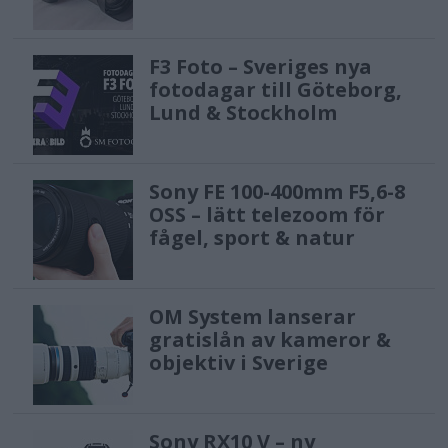
to provide the best picture day
experience for schools across the
F3 Foto – Sveriges nya
country," says Nic Davidson, Director
fotodagar till Göteborg,
of Photography of Strawbridge
Lund & Stockholm
Studios, Inc.
"Sony's commitment and support for
Sony FE 100-400mm F5,6-8
OSS – lätt telezoom för
this industry is unprecedented, from
fågel, sport & natur
their support in student photography
across the US to their training of
OM System lanserar
future photographers and
gratislån av kameror &
videographers and now, developing a
objektiv i Sverige
camera system that will radically
change the volume photography
Sony RX10 V – ny