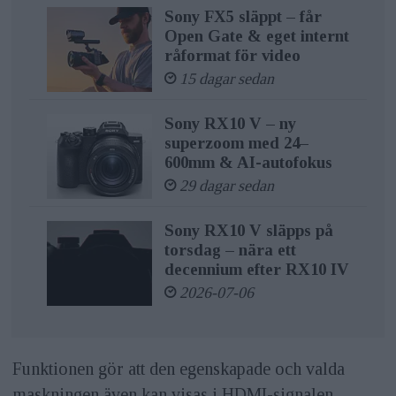
Sony FX5 släppt – får
Open Gate & eget internt
råformat för video
15 dagar sedan
Sony RX10 V – ny
superzoom med 24–
600mm & AI-autofokus
29 dagar sedan
Sony RX10 V släpps på
torsdag – nära ett
decennium efter RX10 IV
2026-07-06
Funktionen gör att den egenskapade och valda
maskningen även kan visas i HDMI-signalen.