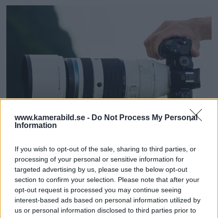
gridlines are registered, it can be
displayed with HDMI output as well.
After shooting, users can check the
images with the grid lines overlayed
on EVF and LCD.
"The ability to import customized
gridlines into a mirrorless camera is
www.kamerabild.se -
Do Not Process My Personal
an essential feature for all of our
Information
photographers to capture images
OM System lanserar
If you wish to opt-out of the sale, sharing to third parties, or
consistently," says Frank Lombardo,
processing of your personal or sensitive information for
gratislån av kameror &
targeted advertising by us, please use the below opt-out
National Photography Manager for
section to confirm your selection. Please note that after your
objektiv i Sverige
Inter-State Studio and Publishing.
opt-out request is processed you may continue seeing
interest-based ads based on personal information utilized by
“These simple gridlines keep head
OM System lanserar nu "Test & Wow"-
us or personal information disclosed to third parties prior to