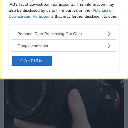
Dolby Vision 2 lanseras –
IAB’s list of downstream participants. This information may
nästa generation HDR
also be disclosed by us to third parties on the
IAB’s List of
ger bättre bild
Downstream Participants
that may further disclose it to other
third parties.
Please note that this website/app uses one or more Google
Personal Data Processing Opt Outs
services and may gather and store information including but
not limited to your visit or usage behaviour. You may click to
Google consents
grant or deny consent to Google and its third-party tags to
use your data for below specified purposes in below Google
CONFIRM
consent section.