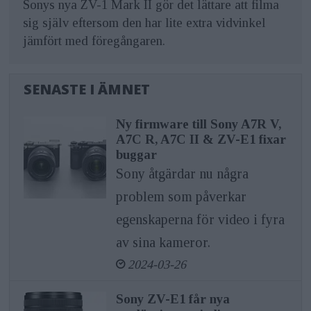
Sonys nya ZV-1 Mark II gör det lättare att filma
sig själv eftersom den har lite extra vidvinkel
jämfört med föregångaren.
SENASTE I ÄMNET
Ny firmware till Sony A7R V,
A7C R, A7C II & ZV-E1 fixar
buggar
Sony åtgärdar nu några
problem som påverkar
egenskaperna för video i fyra
av sina kameror.
2024-03-26
Sony ZV-E1 får nya