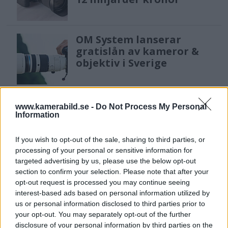
OM System lanserar
gratislån av kameror &
objektiv i Sverige
Sony FE 100-400mm F5,6-8
www.kamerabild.se -
Do Not Process My Personal
OSS – lätt telezoom för
Information
fågel, sport & natur
If you wish to opt-out of the sale, sharing to third parties, or
processing of your personal or sensitive information for
targeted advertising by us, please use the below opt-out
F3 Foto – Sveriges nya
section to confirm your selection. Please note that after your
fotodagar till Göteborg,
opt-out request is processed you may continue seeing
Lund & Stockholm
interest-based ads based on personal information utilized by
us or personal information disclosed to third parties prior to
your opt-out. You may separately opt-out of the further
disclosure of your personal information by third parties on the