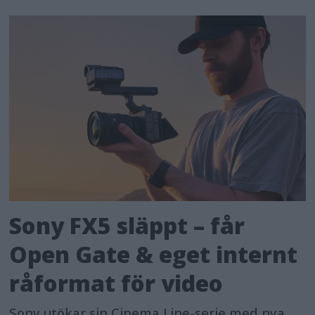
Sony FX5 släppt – får
Open Gate & eget internt
råformat för video
Sony utökar sin Cinema Line-serie med nya