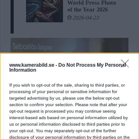
World Press Photo
of the Year 2026
2026-04-23
www.kamerabild.se -
Do Not Process My Personal
Information
If you wish to opt-out of the sale, sharing to third parties, or
processing of your personal or sensitive information for
targeted advertising by us, please use the below opt-out
section to confirm your selection. Please note that after your
opt-out request is processed you may continue seeing
interest-based ads based on personal information utilized by
Sebastião Salgados
us or personal information disclosed to third parties prior to
your opt-out. You may separately opt-out of the further
prisas på Sony World
disclosure of your personal information by third parties on the