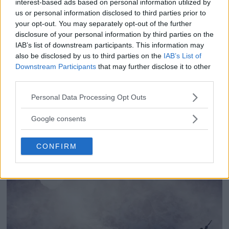
interest-based ads based on personal information utilized by
us or personal information disclosed to third parties prior to
your opt-out. You may separately opt-out of the further
GoPro Hero4 Session –
disclosure of your personal information by third parties on the
IAB’s list of downstream participants. This information may
mindre och vattentät
also be disclosed by us to third parties on the
IAB’s List of
Downstream Participants
that may further disclose it to other
GoPro släpper en ny actionkamera – Hero4
third parties.
Session. Den är 50 procent mindre och 40
Please note that this website/app uses one or more Google
Personal Data Processing Opt Outs
procent lättare än sin föregångare. Dessutom
services and may gather and store information including but
har den nya kameran ett stöttåligt och
not limited to your visit or usage behaviour. You may click to
Google consents
grant or deny consent to Google and its third-party tags to
vattentätt hölje.
use your data for below specified purposes in below Google
CONFIRM
consent section.