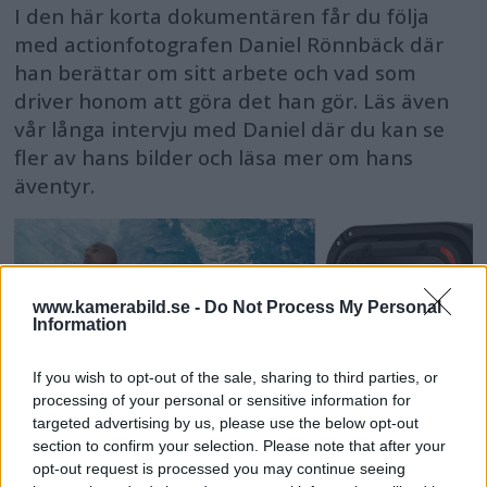
I den här korta dokumentären får du följa
med actionfotografen Daniel Rönnbäck där
han berättar om sitt arbete och vad som
driver honom att göra det han gör. Läs även
vår långa intervju med Daniel där du kan se
fler av hans bilder och läsa mer om hans
äventyr.
www.kamerabild.se -
Do Not Process My Personal
Information
If you wish to opt-out of the sale, sharing to third parties, or
processing of your personal or sensitive information for
targeted advertising by us, please use the below opt-out
section to confirm your selection. Please note that after your
opt-out request is processed you may continue seeing