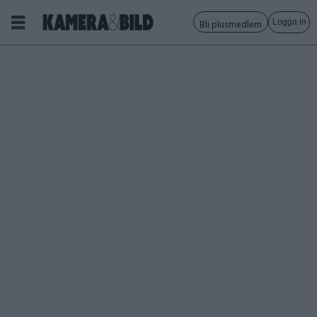
Logga in
Bli plusmedlem
Tagg:
actionsport