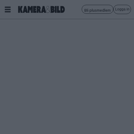
Logga in
Bli plusmedlem
Tagg:
western
digital