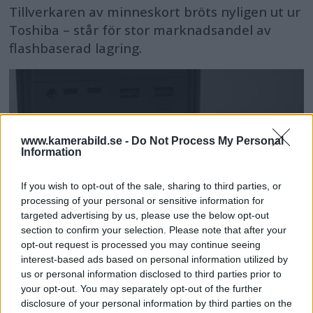
Tillverkaren av minneskort bröts nyligen ut ur
Toshiba – står för stor marknadsandel av
flashbaserad lagring.
www.kamerabild.se -
Do Not Process My Personal
Information
If you wish to opt-out of the sale, sharing to third parties, or
processing of your personal or sensitive information for
targeted advertising by us, please use the below opt-out
section to confirm your selection. Please note that after your
opt-out request is processed you may continue seeing
interest-based ads based on personal information utilized by
Western Digital skapar
us or personal information disclosed to third parties prior to
your opt-out. You may separately opt-out of the further
”Sandisk Professional”
disclosure of your personal information by third parties on the