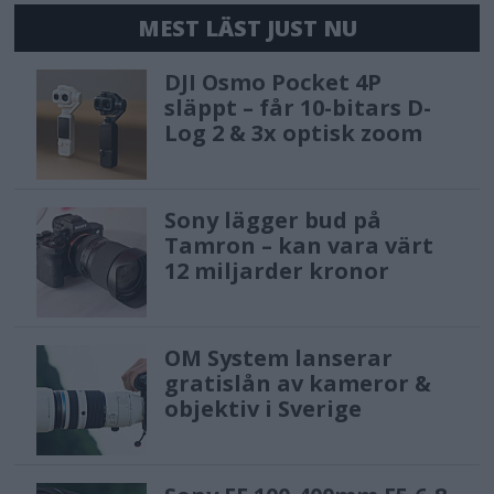
MEST LÄST JUST NU
DJI Osmo Pocket 4P
släppt – får 10-bitars D-
Log 2 & 3x optisk zoom
Sony lägger bud på
Tamron – kan vara värt
12 miljarder kronor
OM System lanserar
gratislån av kameror &
objektiv i Sverige