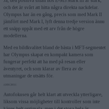
Ja, den positiva sidan hos E-M5 Mark III är stark,
och det är svårt att hitta några direkta nackdelar.
Olympus har än en gång, precis som med Mark II
jämfört med Mark I, lyft denna tredje version ännu
ett snäpp uppåt med ett arv från de högre
modellerna.
Med en bildkvalitet bland de bästa i MFT-segmentet
har Olympus skapat en kompakt kamera som
fungerar perfekt att ha med på resan eller
äventyret, och som klarar av flera av de
utmaningar de utsätts för.
ANNONS
Autofokusen går helt klart att utveckla ytterligare,
liksom vissa möjligheter till kontroller som inte
känns helt optimala, men i det stora hela är