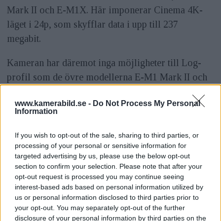
Mark II och E-M1X. Här imponerar Cinema 4K-
läget i 24p, som skyfflar data i upp till 237
megabit.
Kameran har däremot inga möjligheter till Log-
profil som de övre modellerna E-M1 Mark II och
E-M1X, men tillagt är möjligheten att filma i en så
www.kamerabild.se -
Do Not Process My Personal
kallat platt profil för att kunna redigera filmen i
Information
efterbehandlingen.
If you wish to opt-out of the sale, sharing to third parties, or
processing of your personal or sensitive information for
targeted advertising by us, please use the below opt-out
section to confirm your selection. Please note that after your
opt-out request is processed you may continue seeing
interest-based ads based on personal information utilized by
us or personal information disclosed to third parties prior to
your opt-out. You may separately opt-out of the further
disclosure of your personal information by third parties on the