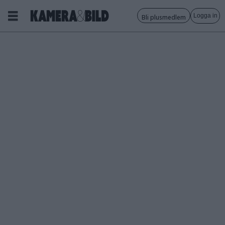
Logga in
Bli plusmedlem
Tagg:
olympus