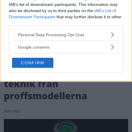
IAB’s list of downstream participants. This information may
also be disclosed by us to third parties on the
IAB’s List of
Downstream Participants
that may further disclose it to other
third parties.
Please note that this website/app uses one or more Google
Personal Data Processing Opt Outs
services and may gather and store information including but
not limited to your visit or usage behaviour. You may click to
Google consents
grant or deny consent to Google and its third-party tags to
use your data for below specified purposes in below Google
CONFIRM
consent section.
Olympus PEN E-P7 – lånar
teknik från
proffsmodellerna
ANNONS