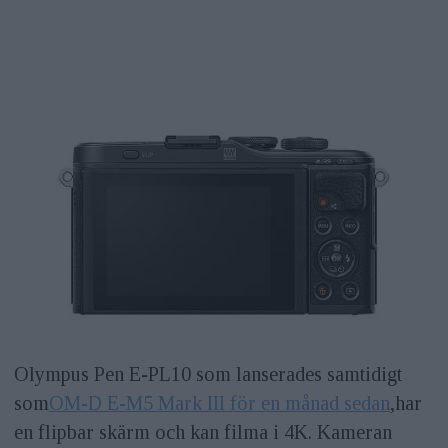
Olympus Pen E-PL10 som lanserades samtidigt
som
OM-D E-M5 Mark III för en månad sedan
,har
en flipbar skärm och kan filma i 4K. Kameran