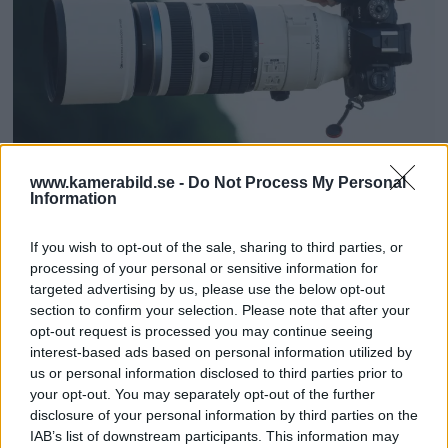
OM System lanserar
www.kamerabild.se -
Do Not Process My Personal
Information
gratislån av kameror &
If you wish to opt-out of the sale, sharing to third parties, or
objektiv i Sverige
processing of your personal or sensitive information for
targeted advertising by us, please use the below opt-out
section to confirm your selection. Please note that after your
OM System lanserar nu "Test & Wow"-
opt-out request is processed you may continue seeing
programmet i Sverige, vilket gör det möjligt
interest-based ads based on personal information utilized by
att låna hem kameror och objektiv under fem
us or personal information disclosed to third parties prior to
dagar för att se hur utrustningen passar dina
your opt-out. You may separately opt-out of the further
disclosure of your personal information by third parties on the
behov.
IAB’s list of downstream participants. This information may