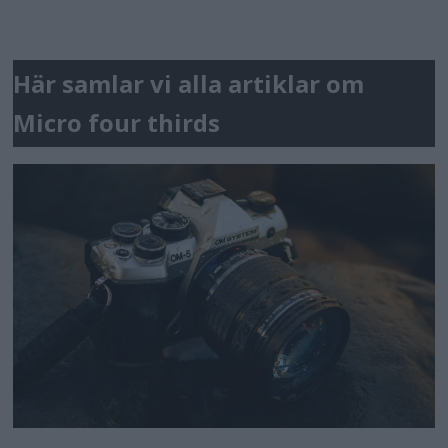
Här samlar vi alla artiklar om
Micro four thirds