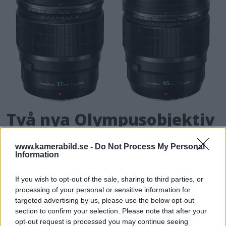
Två nya Olympusobjektiv
med fokus på oskärpa
www.kamerabild.se -
Do Not Process My Personal
Information
Olympus lanserar nu två nya fasta objektiv
med hög ljusstyrka för de fotografer som vill
If you wish to opt-out of the sale, sharing to third parties, or
ha så kort skärpedjup som möjligt med sina
processing of your personal or sensitive information for
micro four thirds-kameror.
targeted advertising by us, please use the below opt-out
section to confirm your selection. Please note that after your
opt-out request is processed you may continue seeing