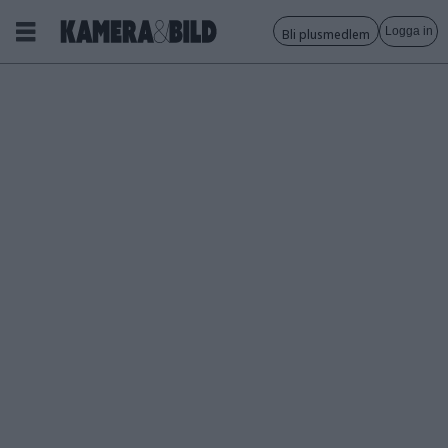
Logga in
Bli plusmedlem
Tagg:
micro
four
thirds