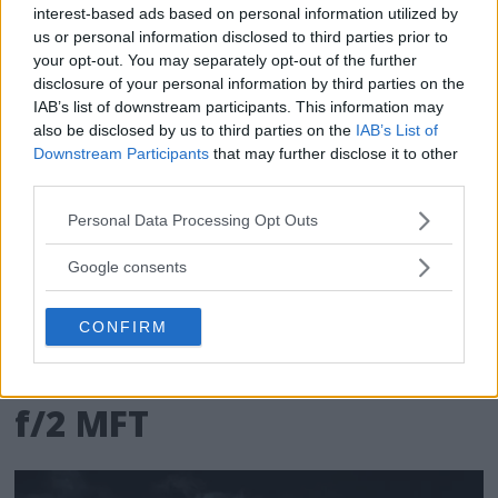
interest-based ads based on personal information utilized by
us or personal information disclosed to third parties prior to
your opt-out. You may separately opt-out of the further
disclosure of your personal information by third parties on the
IAB’s list of downstream participants. This information may
also be disclosed by us to third parties on the
IAB’s List of
Downstream Participants
that may further disclose it to other
third parties.
Please note that this website/app uses one or more Google
Personal Data Processing Opt Outs
services and may gather and store information including but
not limited to your visit or usage behaviour. You may click to
Google consents
grant or deny consent to Google and its third-party tags to
use your data for below specified purposes in below Google
Ny raktecknande
CONFIRM
consent section.
vidvinkel – Laowa 7,5mm
f/2 MFT