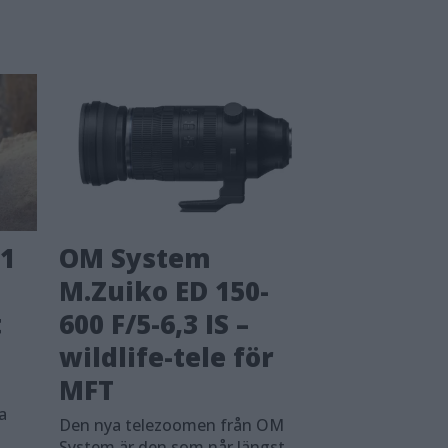
1
OM System
M.Zuiko ED 150-
t
600 F/5-6,3 IS –
wildlife-tele för
MFT
h
a
Den nya telezoomen från OM
1
System är den som når längst