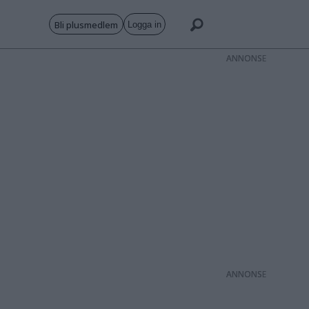
Bli plusmedlem
Logga in
ANNONS
ANNONS