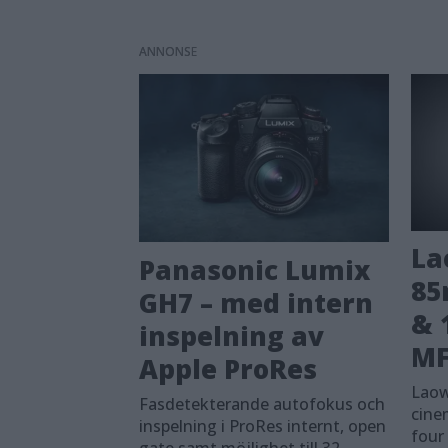
ANNONS
La
Panasonic Lumix
85
GH7 – med intern
& 
inspelning av
MF
Apple ProRes
Laow
Fasdetekterande autofokus och
cine
inspelning i ProRes internt, open
four 
gate samt möjlighet till 32-