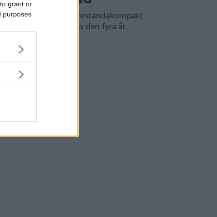
to grant or
ed purposes
a börjar nu sälja sin prestandakompakt
x 8, en uppdatering av den fyra år
la D-Lux 7.