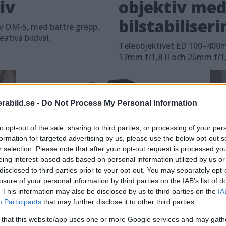
tiv
objektiv med
bilstabiliseri
v OM-5, med bättre grepp,
ativa bildval.
Teleobjektivet ED 100–400mm
17mm f/1,8 II och 25mm f/1,8
abild.se -
Do Not Process My Personal Information
to opt-out of the sale, sharing to third parties, or processing of your per
formation for targeted advertising by us, please use the below opt-out s
r selection. Please note that after your opt-out request is processed y
eing interest-based ads based on personal information utilized by us or
disclosed to third parties prior to your opt-out. You may separately opt-
losure of your personal information by third parties on the IAB’s list of
Panasonic AW-UB10 &
Le
. This information may also be disclosed by us to third parties on the
IA
Participants
that may further disclose it to other third parties.
AW-UB50: Nya
sä
 that this website/app uses one or more Google services and may gath
cinemakameror i
r