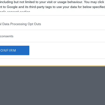
including but not limited to your visit or usage behaviour. You may click 
boxmodell
 to Google and its third-party tags to use your data for below specifi
Leic
on
ogle consent section.
D-Lu
Den kompakta kub-designen är inte större
r
gam
än 10 centimeter – samtidigt som den har
l Data Processing Opt Outs
stöd för flera avancerade cinema-
funktioner.
consents
CONFIRM