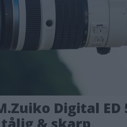
.Zuiko Digital E
– tålig & skarp