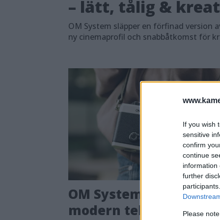
– lätt, tålig & krea
OM System släpper en förfinad version a
ny cinemaprofil och snabbåtkomst för kre
www.kamer
If you wish 
sensitive in
confirm you
continue se
information 
further disc
participants
OM System OM-3 –
Downstream 
modern teknik med
Please note