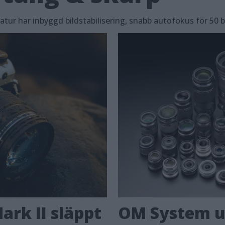
tur har inbyggd bildstabilisering, snabb autofokus för 50 b
rk II släppt
OM System u