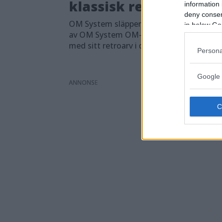
klassisk retrodesign
information 
deny consent
OM System släpper en uppdaterad versi
in below Go
av OM System OM-1 Mark II – och flörta
med sitt retroarv i design och hantering.
Persona
Google 
ANNONS