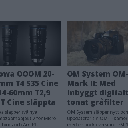
owa OOOM 20-
OM System OM-
mm T4 S35 Cine
Mark II: Med
14-60mm T2,9
inbyggt digital
T Cine släppta
tonat gråfilter
a släpper två nya
OM System släpper nytt oc
mazoomobjektiv för Micro
uppdaterar sin OM-1-kamer
thirds och Arri PL.
med en andra version: OM-