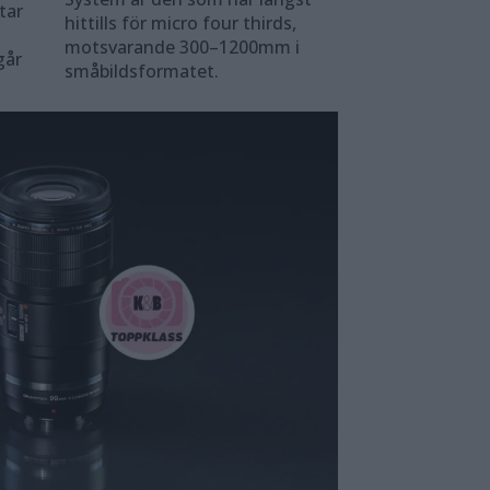
tar
hittills för micro four thirds,
motsvarande 300–1200mm i
går
småbildsformatet.