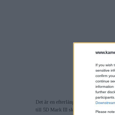
www.kamer
If you wish 
sensitive in
confirm you
continue se
information 
further disc
participants
Det är en efterlängtad nyhet – och en
Downstream 
till 5D Mark III skulle se ut. 4K och 
Please note