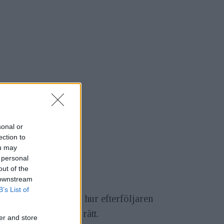
sonal or
ection to
ou may
 personal
out of the
 downstream
B’s List of
ar varit många kring hur efterföljaren
pekulanterna pricka rätt.
er and store