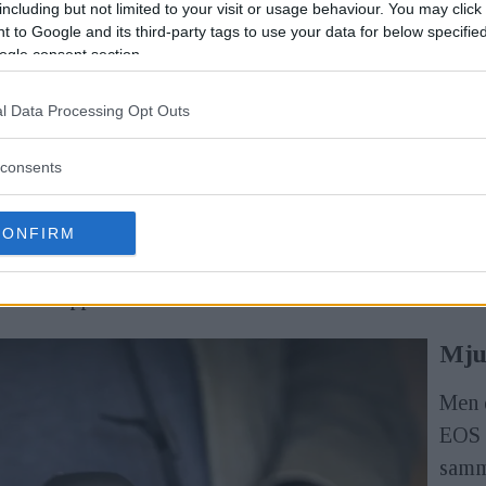
including but not limited to your visit or usage behaviour. You may click 
m upplösningen och funktionerna gick i sär på diverse 
 to Google and its third-party tags to use your data for below specifi
ogle consent section.
 och spekulationer, snarare än vad det antagligen skulle 
l Data Processing Opt Outs
n försökt att göra små förbättringar på många olika stäl
consents
ma autofokusegenskaper och samma bildprocessor, DI
bilder i JPG-format genom att trycka på bilden och sedan
CONFIRM
 bilden i Canons råformat .CR2. En bild ligger också 
och kan öppnas med DPP v4.5.
Mju
Men d
EOS 
samm