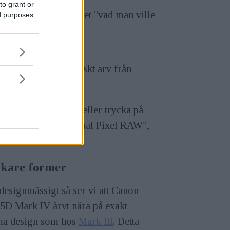
to grant or
forum. Kanske var det "vad man ville
ed purposes
bli.
len. Vi ser ett tekniskt arv från
GIC 6+.
 välja "visa bild", eller trycka på
i det nya formatet "Dual Pixel RAW",
kare former
esignmässigt så ser vi att Canon
5D Mark IV ärvt nära på exakt
a design som hos
Mark III
. Detta