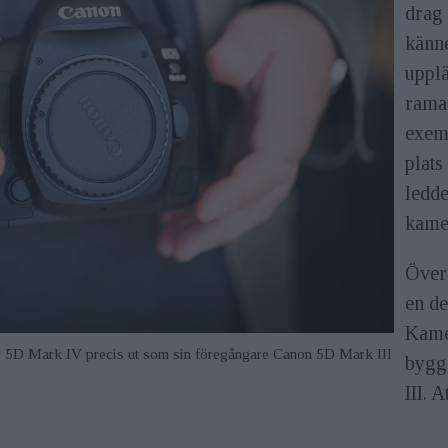
drag
känn
upplä
rama
exemp
plats
ledde
kame
Över
en de
Kame
r 5D Mark IV precis ut som sin föregångare Canon 5D Mark III
byggd
III. 