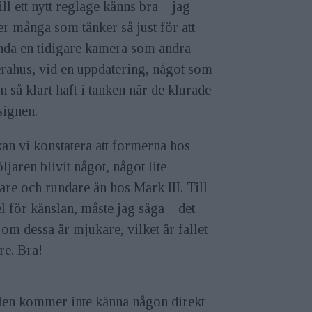
till ett nytt reglage känns bra – jag
r många som tänker så just för att
nda en tidigare kamera som andra
rahus, vid en uppdatering, något som
 så klart haft i tanken när de klurade
signen.
an vi konstatera att formerna hos
ljaren blivit något, något lite
re och rundare än hos Mark III. Till
l för känslan, måste jag säga – det
 om dessa är mjukare, vilket är fallet
re. Bra!
 den kommer inte känna någon direkt