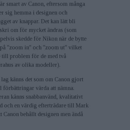
 är smart av Canon, eftersom många
er sig hemma i designen och
gget av knappar. Det kan lätt bli
skri om för mycket ändras (som
elvis skedde för Nikon när de bytte
 på "zoom in" och "zoom ut" vilket
 till problem för de med två
rahus av olika modeller).
 lag känns det som om Canon gjort
l förbättringar värda att nämna.
ran känns snabbanvänd, kvalitativt
 och en värdig efterträdare till Mark
Att Canon behållt designen men ändå