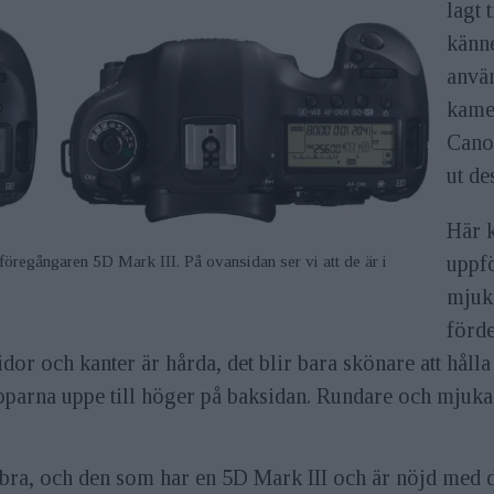
lagt 
känne
anvä
kame
Canon
ut de
Här k
uppfö
föregångaren 5D Mark III. På ovansidan ser vi att de är i
mjuka
förde
idor och kanter är hårda, det blir bara skönare att hålla
parna uppe till höger på baksidan. Rundare och mjuka
 bra, och den som har en 5D Mark III och är nöjd med