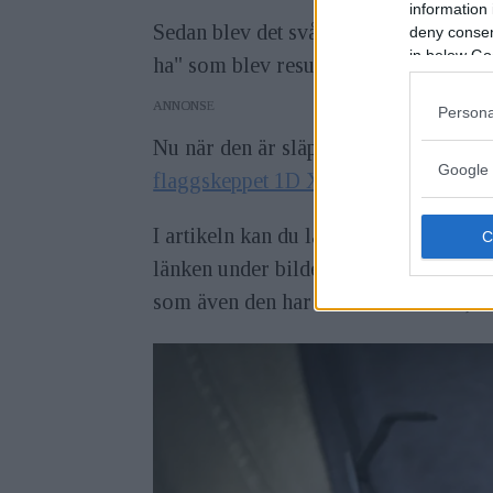
information 
Sedan blev det svårare. Gissningar o
deny consent
in below Go
ha" som blev resultatet av alla inlägg
ANNONS
Persona
Nu när den är släppt så ser vi att Cano
Google 
flaggskeppet 1D X Mark II
, med sam
I artikeln kan du ladda hem fullstora 
länken under bilden för att ladda hem
som även den har filändelsen .CR2, 