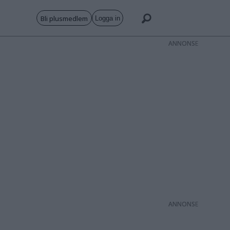
Bli plusmedlem
Logga in
ANNONS
ANNONS