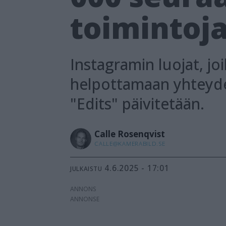
toimintoj
Instagramin luojat, joi
helpottamaan yhteyde
"Edits" päivitetään.
Calle
Rosenqvist
CALLE@KAMERABILD.SE
4.6.2025 - 17:01
JULKAISTU
ANNONS