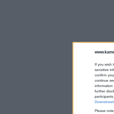
www.kamer
If you wish 
sensitive in
confirm you
continue se
information 
further disc
participants
Downstream 
Please note