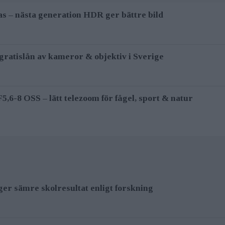
as – nästa generation HDR ger bättre bild
ratislån av kameror & objektiv i Sverige
6-8 OSS – lätt telezoom för fågel, sport & natur
 ger sämre skolresultat enligt forskning