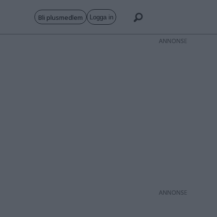
Bli plusmedlem
Logga in
ANNONS
ANNONS