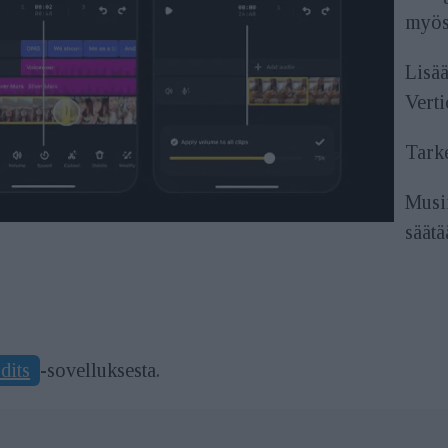
myös
Lisää
Verti
Tarke
Musi
säätä
dits
-sovelluksesta.