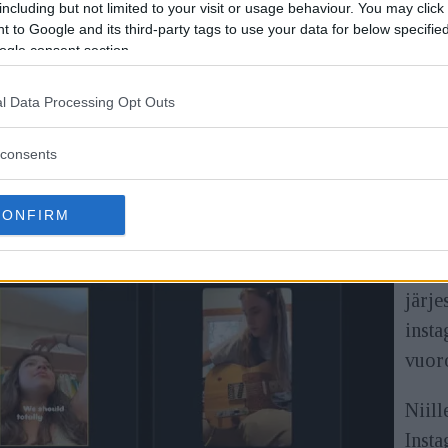
including but not limited to your visit or usage behaviour. You may click 
at Instagram-tileille ja luojille, joilla on yli 100 000
 to Google and its third-party tags to use your data for below specifi
ogle consent section.
leisönsä ja seuraajiensa kanssa.
l Data Processing Opt Outs
huippukommentit", "uusimmat ensin" ja "seuraajamäärä
ulkaisujensa kommentteja ja siten helpommin vastata.
consents
Samaa
CONFIRM
joita
niill
järje
inst
vuoro
Niill
Insta