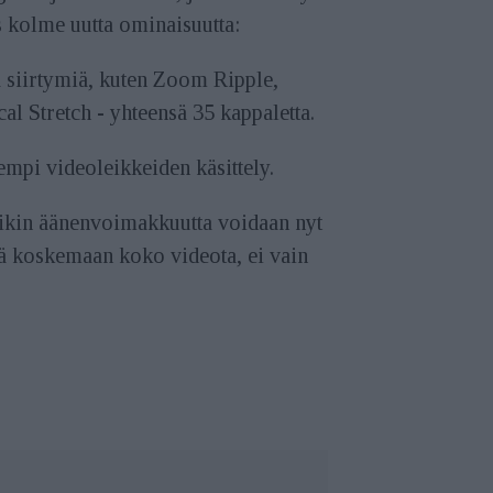
 kolme uutta ominaisuutta:
 siirtymiä, kuten Zoom Ripple,
cal Stretch - yhteensä 35 kappaletta.
mpi videoleikkeiden käsittely.
ikin äänenvoimakkuutta voidaan nyt
ä koskemaan koko videota, ei vain