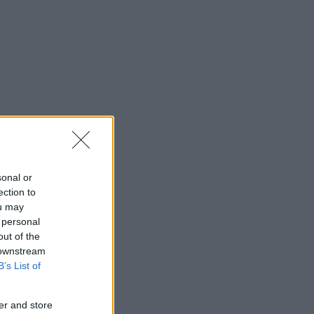
sonal or
ection to
ou may
 personal
out of the
 downstream
B’s List of
er and store