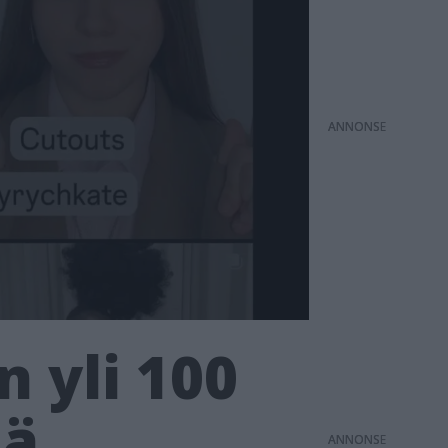
ANNONS
n yli 100
ää
ANNONS