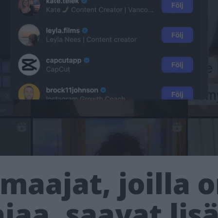
aajat, joilla o
jaa, saavat lis