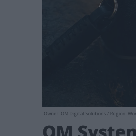
Owner: OM Digital Solutions / Region: Wor
OM System