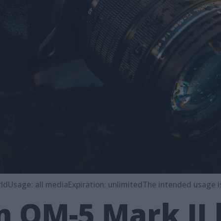
ldUsage: all mediaExpiration: unlimitedThe intended usage is 
 OM-5 Mark II l