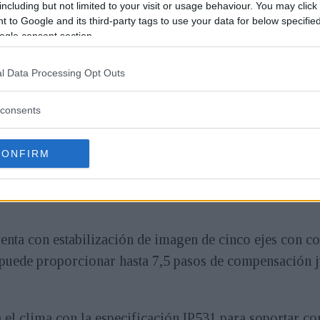
s refinadas.
including but not limited to your visit or usage behaviour. You may click 
 to Google and its third-party tags to use your data for below specifi
ogle consent section.
ro tercios de 20,4 megapíxeles y un enfoque automátic
eño ligero y compacto, con 418 gramos para el cuerpo
l Data Processing Opt Outs
consents
elto más ergonómico en comparación con su predecesor
CONFIRM
 en la parte superior para seleccionar configuraciones
así como la posibilidad de cargar la cámara a través
ta con estabilización de imagen de cinco ejes con co
e puede proporcionar hasta 7,5 pasos de compensación j
.
 el clima con la especificación IP531 para soportar co