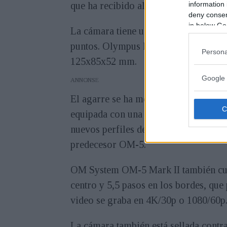
que ha recibido algunas característica
information 
deny consent
in below Go
La cámara tiene un sensor micro cuat
puntos. Olympus ha mantenido el dis
Persona
125x85x52 mm.
Google 
ANNONS
El agarre se ha mejorado y se ha vu
equipada con una luz tally y un botón
nuevos perfiles de video OM-Cinema, 
predecesor OM-5.
OM System OM-5 Mark II también cuen
centro y 5,5 pasos en los bordes, qu
video se graba en 4K/30p o 1080/60p
La cámara también está sellada contra