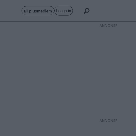
Bli plusmedlem
Logga in
ANNONS
ANNONS