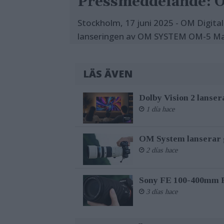
Pressmeddelande: 
Stockholm, 17 juni 2025 - OM Digital
lanseringen av OM SYSTEM OM-5 Mark
utbytbara objektiv byggd för utomhus
bärbarhet och verklig prestanda.
LÄS ÄVEN
OM-5 Mark II är en vidareutveckling
Dolby Vision 2 lanser
riktade uppgraderingar där de gör m
1 día hace
kreatörer som lever för att vara u
dammtät konstruktion, är den fortfara
väderförhållanden.
OM System lanserar g
2 días hace
OM-5 Mark II ger det som fotografe
kreativa verktyg och pålitlig presta
Sony FE 100-400mm F5,
Thirds-systemhölje som är redo för
3 días hace
OM-5 Mark II:
• Beprövat kompakt och lätt system 