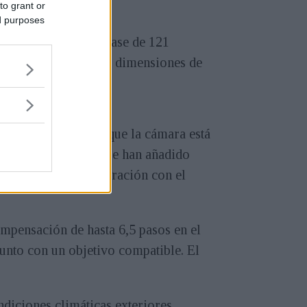
to grant or
ed purposes
o por detección de fase de 121
 de la cámara y unas dimensiones de
, al mismo tiempo que la cámara está
 creativas. También se han añadido
 de USB C, en comparación con el
mpensación de hasta 6,5 pasos en el
unto con un objetivo compatible. El
ndiciones climáticas exteriores