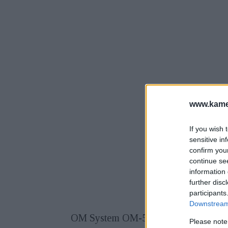
www.kamer
If you wish 
sensitive in
confirm you
continue se
information 
further disc
participants
Downstream 
OM System OM-5 Mark II ha heredad
Please note