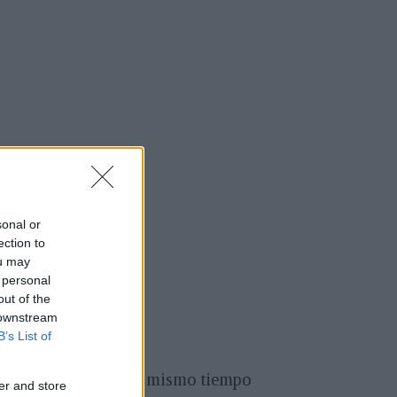
sonal or
ection to
ou may
 personal
out of the
 downstream
B’s List of
m OM-5
de 2022, al mismo tiempo
er and store