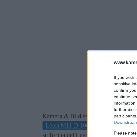
www.kamer
If you wish 
sensitive in
confirm you
continue se
information 
further disc
Kamera & Bild estuvo presente cuando
participants
Downstream 
Leica M11-D 100 Years of Leica
qu
Please note
su forma del Leica I de 1925, que fue