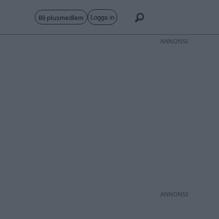
Bli plusmedlem
Logga in
ANNONS
ANNONS