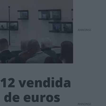
ANNONS
112 vendida
s de euros
ANNONS