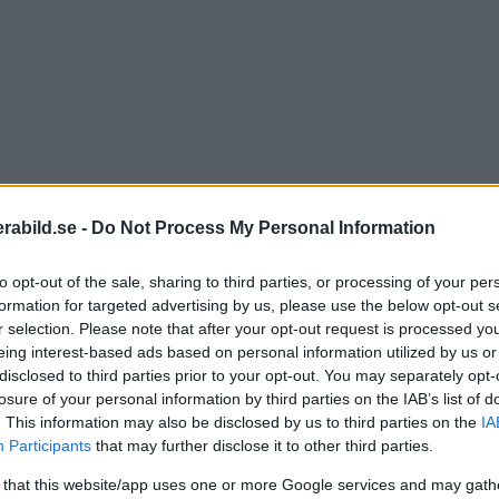
abild.se -
Do Not Process My Personal Information
to opt-out of the sale, sharing to third parties, or processing of your per
formation for targeted advertising by us, please use the below opt-out s
r selection. Please note that after your opt-out request is processed y
eing interest-based ads based on personal information utilized by us or
disclosed to third parties prior to your opt-out. You may separately opt-
losure of your personal information by third parties on the IAB’s list of
 Leica celebró su centenario y, entre otras cosas, lan
. This information may also be disclosed by us to third parties on the
IA
Participants
that may further disclose it to other third parties.
e resume la producción de cámaras de la empresa dura
 that this website/app uses one or more Google services and may gath
 la primera cámara de producción en serie de la empre