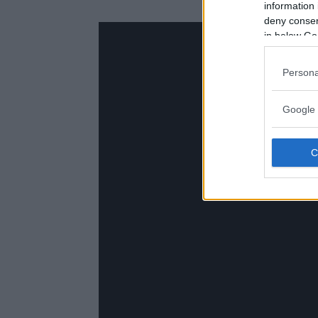
information 
deny consent
in below Go
Persona
Google 