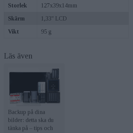
Storlek
127x39x14mm
Skärm
1,33" LCD
Vikt
95 g
Läs även
Backup på dina
bilder: detta ska du
tänka på – tips och