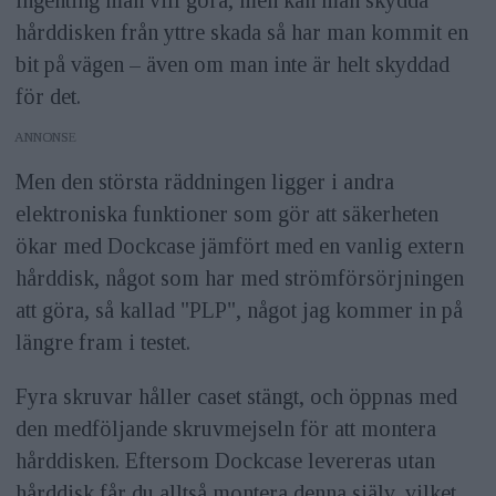
ingenting man vill göra, men kan man skydda
hårddisken från yttre skada så har man kommit en
bit på vägen – även om man inte är helt skyddad
för det.
ANNONS
Men den största räddningen ligger i andra
elektroniska funktioner som gör att säkerheten
ökar med Dockcase jämfört med en vanlig extern
hårddisk, något som har med strömförsörjningen
att göra, så kallad "PLP", något jag kommer in på
längre fram i testet.
Fyra skruvar håller caset stängt, och öppnas med
den medföljande skruvmejseln för att montera
hårddisken. Eftersom Dockcase levereras utan
hårddisk får du alltså montera denna själv, vilket