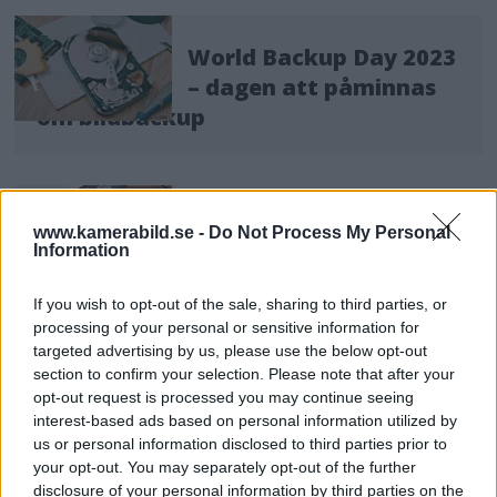
World Backup Day 2023
– dagen att påminnas
om bildbackup
Bildbackup: "Läsfel och
www.kamerabild.se -
Do Not Process My Personal
Information
tomt minneskort – vad
gör jag?"
If you wish to opt-out of the sale, sharing to third parties, or
processing of your personal or sensitive information for
targeted advertising by us, please use the below opt-out
Med två strömkällor minskar även risken för
section to confirm your selection. Please note that after your
strömförlust hos enheten vid kabelurdragning eller
opt-out request is processed you may continue seeing
interest-based ads based on personal information utilized by
kabelbrott, eller att matningen av ström slutar, så
us or personal information disclosed to third parties prior to
bara det är en extra säkerhet.
your opt-out. You may separately opt-out of the further
disclosure of your personal information by third parties on the