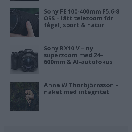
Sony FE 100-400mm F5,6-8
OSS – lätt telezoom för
fågel, sport & natur
Sony RX10 V – ny
superzoom med 24–
600mm & AI-autofokus
Anna W Thorbjörnsson –
naket med integritet