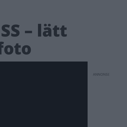
S – lätt
foto
ANNONS