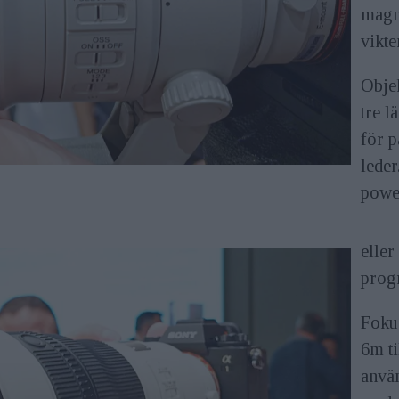
magne
vikte
Objek
tre l
för p
leder
powe
eller
prog
Fokus
6m t
använ