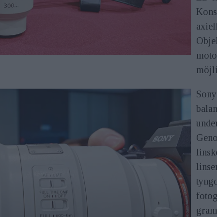
Konst
axiel
Objek
moto
möjli
Sony 
balan
under
Geno
linsk
linse
tyngd
fotog
gram,