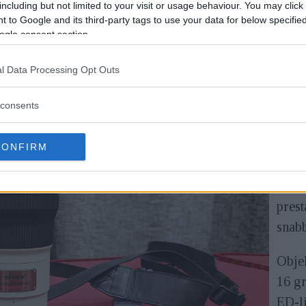
including but not limited to your visit or usage behaviour. You may click 
nya Sony FE 300mm F2,8 GM OSS.
 to Google and its third-party tags to use your data for below specifi
ogle consent section.
Brän
l Data Processing Opt Outs
på f/
för 
consents
utomh
Obje
CONFIRM
befin
och s
prest
snab
Objek
16 gr
ED-li