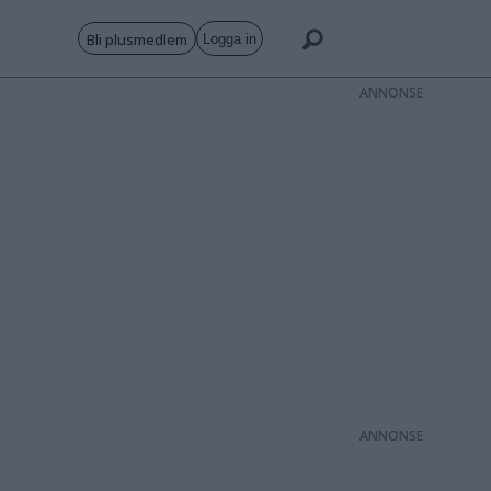
Bli plusmedlem
Logga in
ANNONS
ANNONS