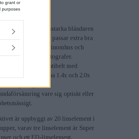
to grant or
ed purposes
nvidden och den ljusstarka bländaren
2,8 gör att objektivet passar extra bra
sportfotografer både inomhus och
us, samt wildlifefotografer.
ktivet är även kompatibelt med
tliga telekonvertrarna 1.4x och 2.0x
ka inte ge någon
andaförsämring vare sig optiskt eller
bhetsmässigt.
tivet är uppbyggt av 20 linselement i
upper, varav tre linselement är Super
nser och ett ED-linselement.