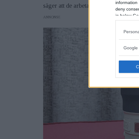
information 
säger att de arbetat hård med hos 
deny consent
in below Go
ANNONS
Persona
Google 