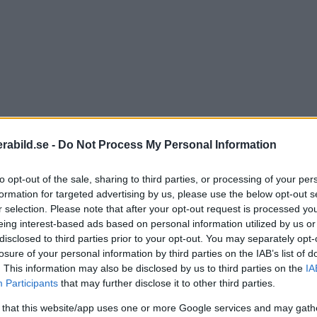
abild.se -
Do Not Process My Personal Information
to opt-out of the sale, sharing to third parties, or processing of your per
formation for targeted advertising by us, please use the below opt-out s
r selection. Please note that after your opt-out request is processed y
eing interest-based ads based on personal information utilized by us or
jektiv inom G Master-segmentet för hög bildkvalitet oc
disclosed to third parties prior to your opt-out. You may separately opt-
ingen av spegellösa fullformatsobjektiv. Kamera & Bild
losure of your personal information by third parties on the IAB’s list of
. This information may also be disclosed by us to third parties on the
IA
et – uppdatering kommer.
Participants
that may further disclose it to other third parties.
 på komponenterna snabbhet, tillförlitlighet och bil
 that this website/app uses one or more Google services and may gath