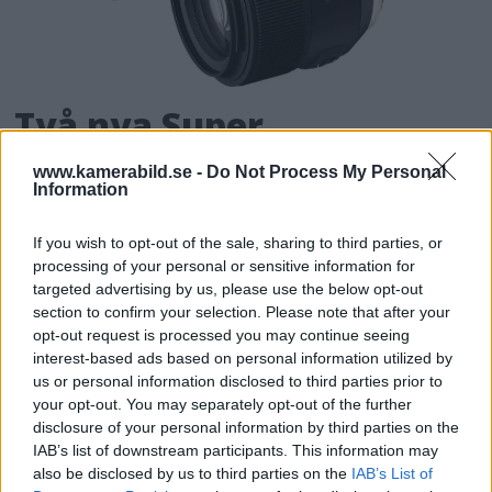
Två nya Super
Performance-objektiv
www.kamerabild.se -
Do Not Process My Personal
Information
från Tamron
If you wish to opt-out of the sale, sharing to third parties, or
Tamrons serie "SP" får nu utökning av två
processing of your personal or sensitive information for
objektiv, en uppdaterad klassiker och ett helt
targeted advertising by us, please use the below opt-out
section to confirm your selection. Please note that after your
nytt porträttobjektiv.
opt-out request is processed you may continue seeing
interest-based ads based on personal information utilized by
us or personal information disclosed to third parties prior to
your opt-out. You may separately opt-out of the further
disclosure of your personal information by third parties on the
IAB’s list of downstream participants. This information may
also be disclosed by us to third parties on the
IAB’s List of