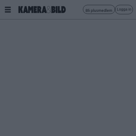
Logga in
Bli plusmedlem
Tagg:
fast
optik