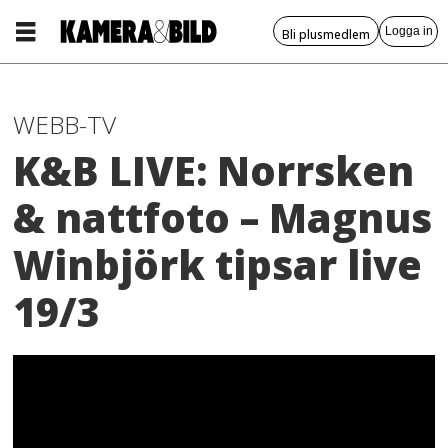
Logga in
Bli plusmedlem
WEBB-TV
K&B LIVE: Norrsken
& nattfoto – Magnus
Winbjörk tipsar live
19/3