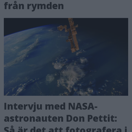
från rymden
Intervju med NASA-
astronauten Don Pettit:
Så är det att fotografera i