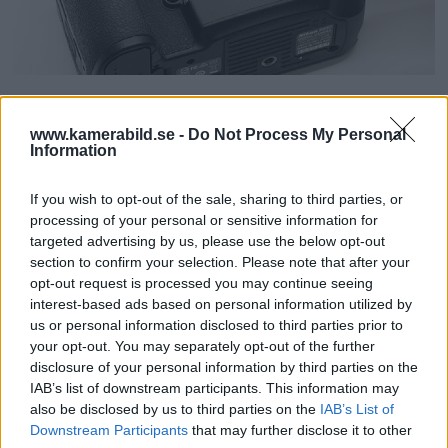
Nytt sensorfilter ger dig
www.kamerabild.se -
Do Not Process My Personal
bättre astrobilder
Information
För astrofotografer är en av utmaningarna att
If you wish to opt-out of the sale, sharing to third parties, or
ta sig till platser för att undvika
processing of your personal or sensitive information for
ljusföroreningar från artificiell belysning. Ett
targeted advertising by us, please use the below opt-out
section to confirm your selection. Please note that after your
nytt filter ska se till att ljusföroreningarna är
opt-out request is processed you may continue seeing
ett minne blott.
interest-based ads based on personal information utilized by
us or personal information disclosed to third parties prior to
your opt-out. You may separately opt-out of the further
disclosure of your personal information by third parties on the
IAB’s list of downstream participants. This information may
also be disclosed by us to third parties on the
IAB’s List of
Downstream Participants
that may further disclose it to other