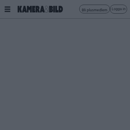
Logga in
Bli plusmedlem
Tagg:
rymden