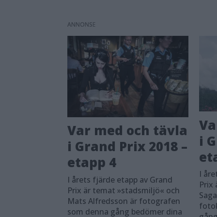
ANNONS
Va
Var med och tävla
i 
i Grand Prix 2018 –
et
etapp 4
I år
I årets fjärde etapp av Grand
Prix
Prix är temat »stadsmiljö« och
Saga
Mats Alfredsson är fotografen
foto
som denna gång bedömer dina
gång