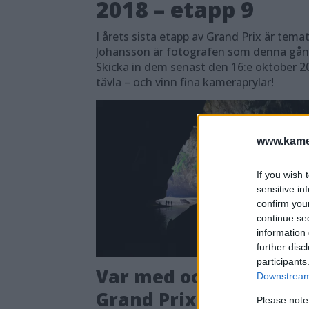
2018 – etapp 9
I årets sista etapp av Grand Prix är tema
Johansson är fotografen som denna gång
Skicka in dem senast den 16:e oktober 20
tävla – och vinn fina kameraprylar!
www.kamer
If you wish 
sensitive in
confirm you
continue se
information 
further disc
participants
Var med och tävla i
Downstream 
Grand Prix 2018 – etap
Please note