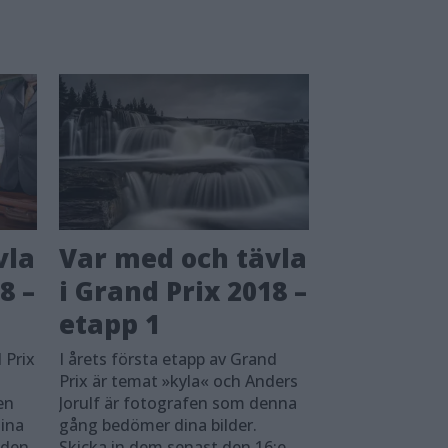
vla
Var med och tävla
8 –
i Grand Prix 2018 –
etapp 1
 Prix
I årets första etapp av Grand
Prix är temat »kyla« och Anders
en
Jorulf är fotografen som denna
ina
gång be­dömer dina bilder.
 den
Skicka in dem senast den 16:e