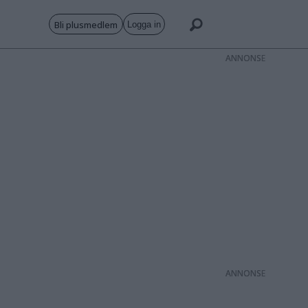
Bli plusmedlem
Logga in
ANNONS
ANNONS