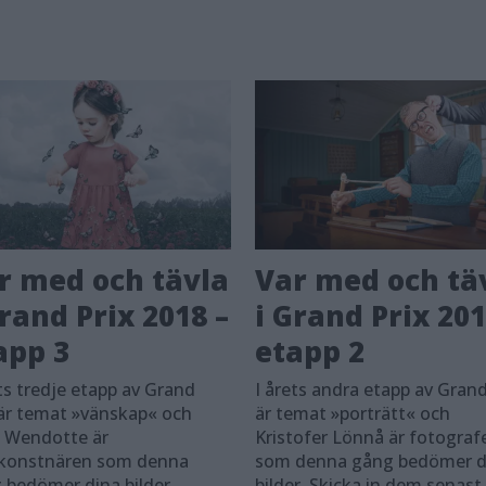
r med och tävla
Var med och tä
Grand Prix 2018 –
i Grand Prix 201
app 3
etapp 2
ets tredje etapp av Grand
I årets andra etapp av Grand
 är temat »vänskap« och
är temat »porträtt« och
 Wendotte är
Kristofer Lönnå är fotograf
konstnären som denna
som denna gång bedömer d
 bedömer dina bilder.
bilder. Skicka in dem senast