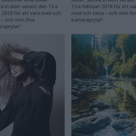
ka in dem senast den 13:e
13:e februari 2018 för ­att va
 2018 för ­att vara med och
med och tävla – och vinn fi
 – och vinn fina
kameraprylar!
raprylar!