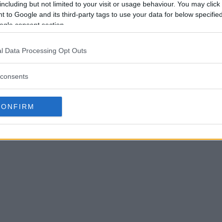
I årets sjätte etapp av Grand Prix är temat
I år
including but not limited to your visit or usage behaviour. You may click 
mat
»former« och Beata Rydén är fotografen
»dj
 to Google and its third-party tags to use your data for below specifi
en
som denna gång bedömer dina bilder. Skicka
som
ogle consent section.
icka
in dem senast den 12:e juni 2018 för ­att vara
in d
att
med och tävla – och vinn fina kameraprylar!
med 
l Data Processing Opt Outs
consents
CONFIRM